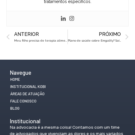
tratamentos específicos.
Prev
N
ANTERIOR
PRÓXIMO
Meu filho precisa de terapia alimentar: posso pedir cobertura pelo plano?
Plano de saúde cobre Emgality? Saiba quando é possível conseguir!
Navegue
HOME
INSTITUCIONAL KOBI
ÁREAS DE ATUAÇÃO
FALE CONOSCO
BLOG
Institucional
Na advocacia é a mesma coisa! Contamos com um time
de advogados que vivenciam as dores e os mais variados