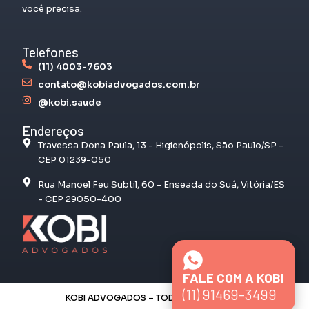
você precisa.
Telefones
(11) 4003-7603
contato@kobiadvogados.com.br
@kobi.saude
Endereços
Travessa Dona Paula, 13 - Higienópolis, São Paulo/SP -
CEP 01239-050
Rua Manoel Feu Subtil, 60 - Enseada do Suá, Vitória/ES
- CEP 29050-400
FALE COM A KOBI
(11) 91469-3499
KOBI ADVOGADOS – TODOS OS DIREITOS