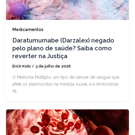
Medicamentos
Daratumumabe (Darzalex) negado
pelo plano de saúde? Saiba como
reverter na Justiça
Erick Kobi
/
3 de julho de 2026
O Mieloma Múltiplo, um tipo de câncer de sangue que
afeta os plasmócitos na medula óssea, e a Amiloidose
AL