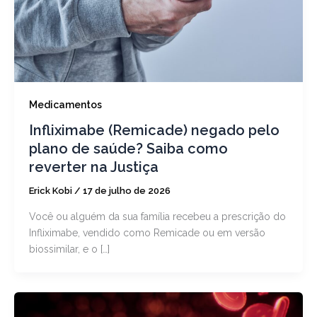
Medicamentos
Infliximabe (Remicade) negado pelo
plano de saúde? Saiba como
reverter na Justiça
Erick Kobi
/
17 de julho de 2026
Você ou alguém da sua família recebeu a prescrição do
Infliximabe, vendido como Remicade ou em versão
biossimilar, e o […]