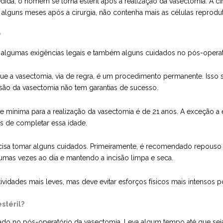
, o homem se torna estéril após a realização da vasectomia. A ciru
 alguns meses após a cirurgia, não contenha mais as células reprodut
?
ar algumas exigências legais e também alguns cuidados no pós-operat
 que a vasectomia, via de regra, é um procedimento permanente. Isso s
ersão da vasectomia não tem garantias de sucesso.
e mínima para a realização da vasectomia é de 21 anos. A exceção a 
es de completar essa idade.
recisa tomar alguns cuidados. Primeiramente, é recomendado repouso 
umas vezes ao dia e mantendo a incisão limpa e seca.
tividades mais leves, mas deve evitar esforços físicos mais intensos
stéril?
uidado no pós-operatório da vasectomia. Leva algum tempo até que s