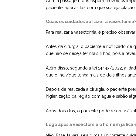
Com a passagem dos espermatozóides impedida
paciente, apenas faz com que sua ejaculação,
Quais os cuidados ao fazer a vasectomia
Para realizar a vasectomia, é preciso observ
Antes da cirurgia, o paciente é notificado de
que não se deseja ter mais filhos, pois a rev
Além disso, segundo a lei 14443/2022, a idad
que o indivíduo tenha mais de dois filhos ant
Depois de realizada a cirurgia, o paciente p
higienização da região com água e sabão alg
Após dois dias, o paciente pode retornar às a
Logo após a vasectomia o homem já fica e
Não. Esse, talvez, seja o mais importante c