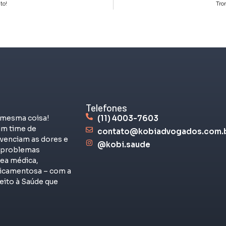
to!
Tro
Telefones
 mesma coisa!
(11) 4003-7603
m time de
contato@kobiadvogados.com.
venciam as dores e
@kobi.saude
s problemas
rea médica,
dicamentosa – com a
eito à Saúde que