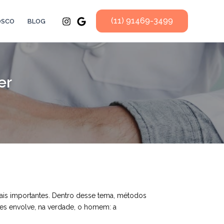
(11) 91469-3499
OSCO
BLOG
er
mais importantes. Dentro desse tema, métodos
es envolve, na verdade, o homem: a