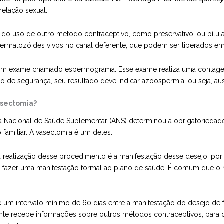
elação sexual.
 do uso de outro método contraceptivo, como preservativo, ou pílula
ermatozóides vivos no canal deferente, que podem ser liberados em
ar um exame chamado espermograma. Esse exame realiza uma conta
o de segurança, seu resultado deve indicar azoospermia, ou seja, a
asectomia?
a Nacional de Saúde Suplementar (ANS) determinou a obrigatoriedad
familiar. A vasectomia é um deles.
 realização desse procedimento é a manifestação desse desejo, por
se fazer uma manifestação formal ao plano de saúde. É comum que o 
evê um intervalo mínimo de 60 dias entre a manifestação do desejo de
te recebe informações sobre outros métodos contraceptivos, para que