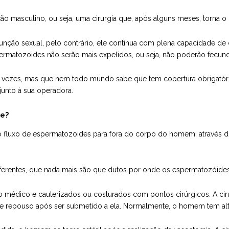
ão masculino, ou seja, uma cirurgia que, após alguns meses, torna o
função sexual, pelo contrário, ele continua com plena capacidade de
ermatozoides não serão mais expelidos, ou seja, não poderão fecund
 vezes, mas que nem todo mundo sabe que tem cobertura obrigatóri
junto à sua operadora.
ve?
o fluxo de espermatozoides para fora do corpo do homem, através d
ferentes, que nada mais são que dutos por onde os espermatozóides 
o médico e cauterizados ou costurados com pontos cirúrgicos. A cir
 de repouso após ser submetido a ela. Normalmente, o homem tem al