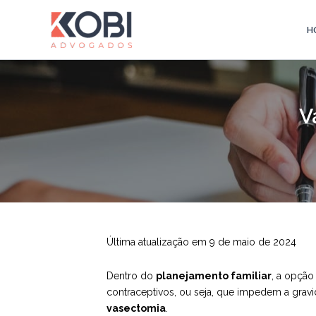
Ir
para
H
Kobi Advogados
o
conteúdo
V
Última atualização em 9 de maio de 2024
Dentro do
planejamento familiar
, a opção
contraceptivos, ou seja, que impedem a gra
vasectomia
.