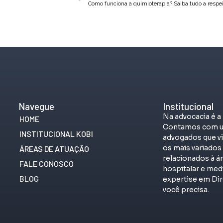
Como funciona a quimioterapia? Saiba tudo a respei
Navegue
Institucional
Na advocacia é a
HOME
Contamos com u
INSTITUCIONAL KOBI
advogados que vi
os mais variado
ÁREAS DE ATUAÇÃO
relacionados à á
FALE CONOSCO
hospitalar e me
BLOG
expertise em Dir
você precisa.