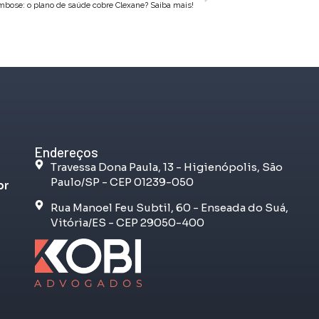
mbose: o plano de saúde cobre Clexane? Saiba mais!
Endereços
Travessa Dona Paula, 13 - Higienópolis, São
Paulo/SP - CEP 01239-050
br
Rua Manoel Feu Subtil, 60 - Enseada do Suá,
Vitória/ES - CEP 29050-400