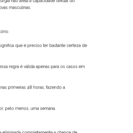
rgia não afeta a capacidade sexual do
ivas masculinas.
ório.
ignifica que é preciso ter bastante certeza de
essa regra é válida apenas para os casos em
nas primeiras 48 horas, fazendo a
 por, pelo menos, uma semana.
eja eliminada completamente a chance de