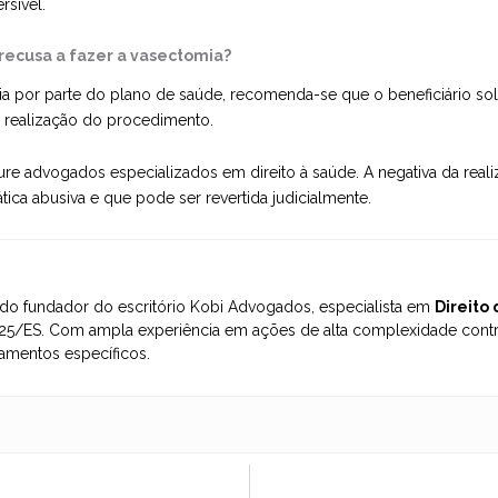
rsível.
recusa a fazer a vasectomia?
ia por parte do
plano de saúde
, recomenda-se que o beneficiário sol
da realização do procedimento.
ure advogados especializados em direito à saúde
. A negativa da rea
tica abusiva e que pode ser revertida judicialmente.
o fundador do escritório Kobi Advogados, especialista em
Direito
5/ES. Com ampla experiência em ações de alta complexidade contra
amentos específicos.