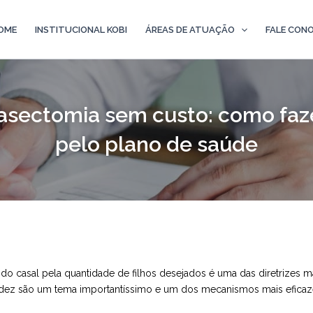
OME
INSTITUCIONAL KOBI
ÁREAS DE ATUAÇÃO
FALE CON
asectomia sem custo: como faz
pelo plano de saúde
 do casal pela quantidade de filhos desejados é uma das diretrizes 
videz são um tema importantíssimo e um dos mecanismos mais eficaz