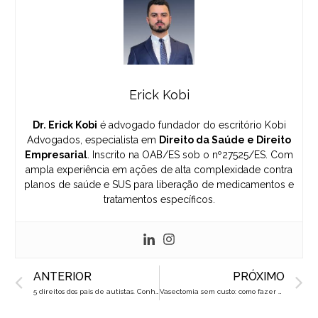
Erick Kobi
Dr. Erick Kobi
é advogado fundador do escritório Kobi
Advogados, especialista em
Direito da Saúde e Direito
Empresarial
. Inscrito na OAB/ES sob o nº27525/ES. Com
ampla experiência em ações de alta complexidade contra
planos de saúde e SUS para liberação de medicamentos e
tratamentos específicos.
Prev
N
ANTERIOR
PRÓXIMO
5 direitos dos pais de autistas. Conheça agora!
Vasectomia sem custo: como fazer pelo plano de saúde