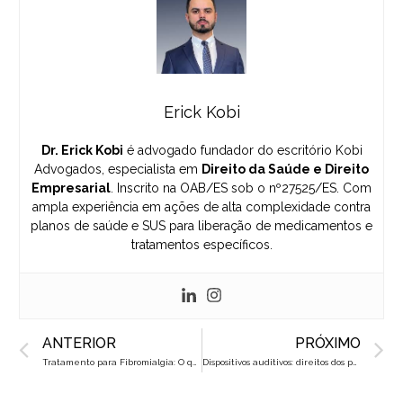
Erick Kobi
Dr. Erick Kobi
é advogado fundador do escritório Kobi
Advogados, especialista em
Direito da Saúde e Direito
Empresarial
. Inscrito na OAB/ES sob o nº27525/ES. Com
ampla experiência em ações de alta complexidade contra
planos de saúde e SUS para liberação de medicamentos e
tratamentos específicos.
Prev
N
ANTERIOR
PRÓXIMO
Tratamento para Fibromialgia: O que fazer quando o plano nega a cobertura
Dispositivos auditivos: direitos dos pacientes com perda auditiva severa