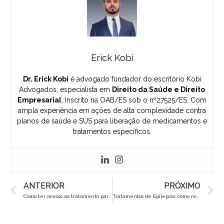
Erick Kobi
Dr. Erick Kobi
é advogado fundador do escritório Kobi
Advogados, especialista em
Direito da Saúde e Direito
Empresarial
. Inscrito na OAB/ES sob o nº27525/ES. Com
ampla experiência em ações de alta complexidade contra
planos de saúde e SUS para liberação de medicamentos e
tratamentos específicos.
Prev
N
ANTERIOR
PRÓXIMO
Como ter acesso ao tratamento para Insuficiência Cardíaca?
Tratamentos de Epilepsia: como recorrer por medicamentos e exames negados?