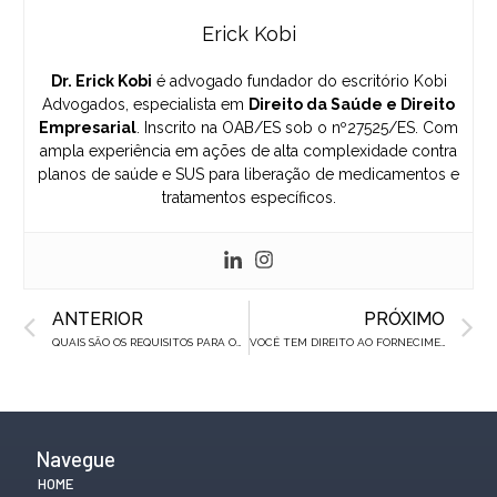
Erick Kobi
Dr. Erick Kobi
é advogado fundador do escritório Kobi
Advogados, especialista em
Direito da Saúde e Direito
Empresarial
. Inscrito na OAB/ES sob o nº27525/ES. Com
ampla experiência em ações de alta complexidade contra
planos de saúde e SUS para liberação de medicamentos e
tratamentos específicos.
Prev
N
ANTERIOR
PRÓXIMO
QUAIS SÃO OS REQUISITOS PARA OBTER MEDICAMENTO MESMO ELE NÃO SENDO FORNECIDO PELO SUS?
VOCÊ TEM DIREITO AO FORNECIMENTO GRATUITO DE ENOXOPARINA SÓDICA (CLEXANE, VERSA, HEPARINOX)
Navegue
HOME