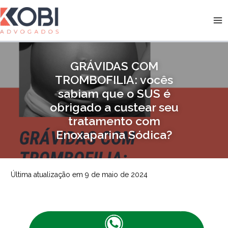
Ir
para
Kobi Advogados
o
conteúdo
GRÁVIDAS COM
TROMBOFILIA: vocês
sabiam que o SUS é
obrigado a custear seu
tratamento com
Enoxaparina Sódica?
Última atualização em 9 de maio de 2024