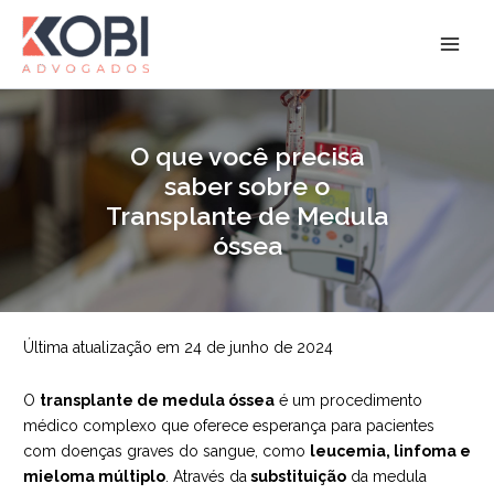
Ir
para
Kobi Advogados
o
conteúdo
O que você precisa
saber sobre o
Transplante de Medula
óssea
Última atualização em 24 de junho de 2024
O
transplante de medula óssea
é um procedimento
médico complexo que oferece esperança para pacientes
com doenças graves do sangue, como
leucemia, linfoma e
mieloma múltiplo
. Através da
substituição
da medula