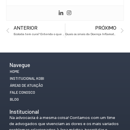
Prev
N
ANTERIOR
PRÓXIMO
Ecolalia tem cura? Entenda o que é e como tratar a fala em autistas
Quais os sinais da Doença Inflamatória Intestinal?
Navegue
HOME
INSTITUCIONAL KOBI
ÁREAS DE ATUAÇÃO
FALE CONOSCO
BLOG
Institucional
Na advocacia é a mesma coisa! Contamos com um time
de advogados que vivenciam as dores e os mais variados
problemas relacionados à área médica, hospitalar e