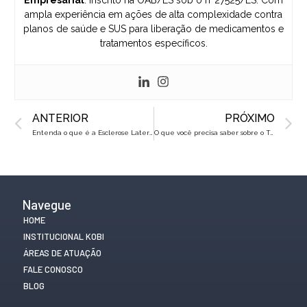
Empresarial
. Inscrito na OAB/ES sob o nº27525/ES. Com
ampla experiência em ações de alta complexidade contra
planos de saúde e SUS para liberação de medicamentos e
tratamentos específicos.
Prev
N
ANTERIOR
PRÓXIMO
Entenda o que é a Esclerose Lateral Amiotrófica (ELA)
O que você precisa saber sobre o Transplante de Medula óssea
Navegue
HOME
INSTITUCIONAL KOBI
ÁREAS DE ATUAÇÃO
FALE CONOSCO
BLOG