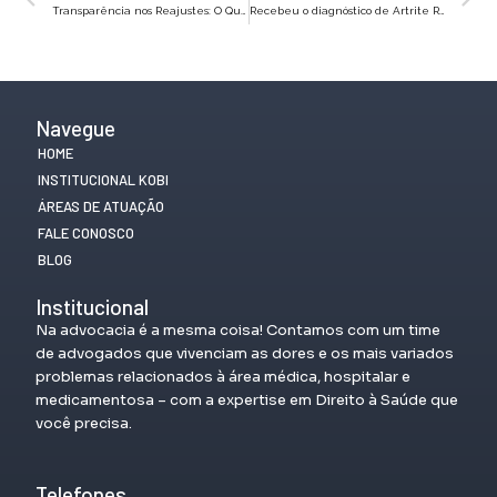
Transparência nos Reajustes: O Que Você Precisa Saber sobre Aumentos de Preços em Planos de Saúde
Recebeu o diagnóstico de Artrite Reumatoide? Entenda como conseguir o tratamento de graça!
Navegue
HOME
INSTITUCIONAL KOBI
ÁREAS DE ATUAÇÃO
FALE CONOSCO
BLOG
Institucional
Na advocacia é a mesma coisa! Contamos com um time
de advogados que vivenciam as dores e os mais variados
problemas relacionados à área médica, hospitalar e
medicamentosa – com a expertise em Direito à Saúde que
você precisa.
Telefones