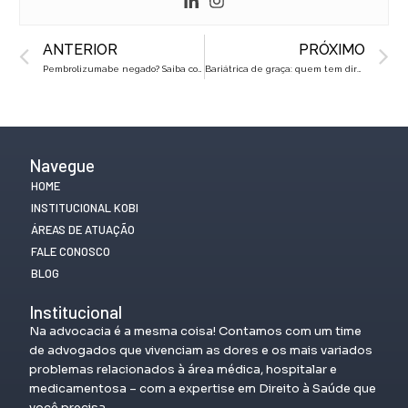
Prev
N
ANTERIOR
PRÓXIMO
Pembrolizumabe negado? Saiba como entrar com ação e obter a medicação!
Bariátrica de graça: quem tem direito e como conseguir pelo SUS ou plano
Navegue
HOME
INSTITUCIONAL KOBI
ÁREAS DE ATUAÇÃO
FALE CONOSCO
BLOG
Institucional
Na advocacia é a mesma coisa! Contamos com um time
de advogados que vivenciam as dores e os mais variados
problemas relacionados à área médica, hospitalar e
medicamentosa – com a expertise em Direito à Saúde que
você precisa.