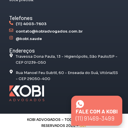
Telefones
(11) 4003-7603
contato@kobiadvogados.com.br
@kobi.saude
Endereços
Travessa Dona Paula, 13 - Higienópolis, São Paulo/SP -
CEP 01239-050
Rua Manoel Feu Subtil, 60 - Enseada do Suá, Vitória/ES
- CEP 29050-400
FALE COM A KOBI
(11) 91469-3499
KOBI ADVOGADOS – TODOS OS DIREITOS
RESERVADOS 2026 –
GdT