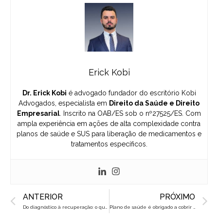
Erick Kobi
Dr. Erick Kobi
é advogado fundador do escritório Kobi
Advogados, especialista em
Direito da Saúde e Direito
Empresarial
. Inscrito na OAB/ES sob o nº27525/ES. Com
ampla experiência em ações de alta complexidade contra
planos de saúde e SUS para liberação de medicamentos e
tratamentos específicos.
Prev
N
ANTERIOR
PRÓXIMO
Do diagnóstico à recuperação: o que você precisa para conseguir a radioterapia pelo SUS
Plano de saúde é obrigado a cobrir pet scan? Entenda agora!