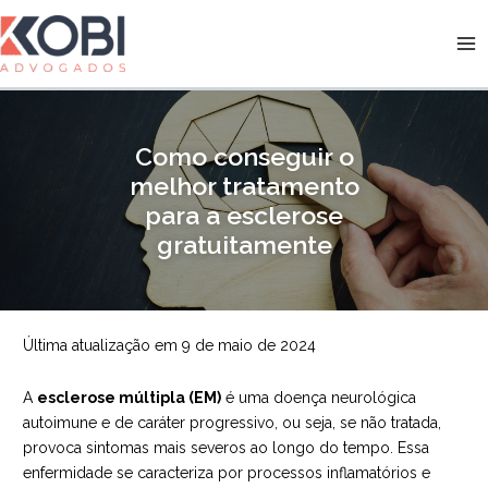
Ir
para
Kobi Advogados
o
conteúdo
Como conseguir o
melhor tratamento
para a esclerose
gratuitamente
Última atualização em 9 de maio de 2024
A
esclerose múltipla (EM)
é uma doença neurológica
autoimune e de caráter progressivo, ou seja, se não tratada,
provoca sintomas mais severos ao longo do tempo. Essa
enfermidade se caracteriza por processos inflamatórios e