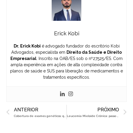
Erick Kobi
Dr. Erick Kobi
é advogado fundador do escritório Kobi
Advogados, especialista em
Direito da Saúde e Direito
Empresarial
. Inscrito na OAB/ES sob o nº27525/ES. Com
ampla experiência em ações de alta complexidade contra
planos de saúde e SUS para liberação de medicamentos e
tratamentos específicos.
Prev
N
ANTERIOR
PRÓXIMO
Cobertura de exames genéticos: quais os seus direitos?
Leucemia Mieloide Crônica: passo a passo em busca do tratamento gratuito