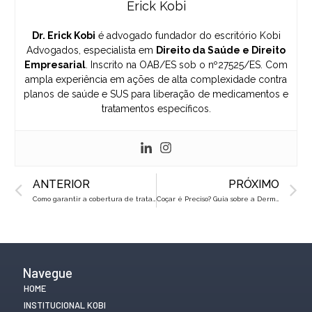
Erick Kobi
Dr. Erick Kobi
é advogado fundador do escritório Kobi
Advogados, especialista em
Direito da Saúde e Direito
Empresarial
. Inscrito na OAB/ES sob o nº27525/ES. Com
ampla experiência em ações de alta complexidade contra
planos de saúde e SUS para liberação de medicamentos e
tratamentos específicos.
Prev
N
ANTERIOR
PRÓXIMO
Como garantir a cobertura de tratamentos de câncer pelo plano de saúde
Coçar é Preciso? Guia sobre a Dermatite Atópica e seu tratamento pelo SUS
Navegue
HOME
INSTITUCIONAL KOBI