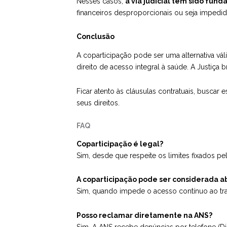
Nesses casos,
a
via judicial
tem sido funda
financeiros desproporcionais ou seja impedid
Conclusão
A coparticipação pode ser uma alternativa vá
direito de acesso integral à saúde. A Justiç
Ficar atento às cláusulas contratuais, buscar 
seus direitos.
FAQ
Coparticipação é legal?
Sim, desde que respeite os limites fixados pel
A coparticipação pode ser considerada a
Sim, quando impede o acesso contínuo ao trat
Posso reclamar diretamente na ANS?
Sim. A ANS recebe denúncias por telefone (Dis