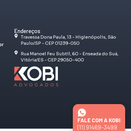
Endereços
Travessa Dona Paula, 13 - Higienópolis, São
Paulo/SP - CEP 01239-050
br
Rua Manoel Feu Subtil, 60 - Enseada do Suá,
Vitória/ES - CEP 29050-400
FALE COM A KOBI
(11) 91469-3499