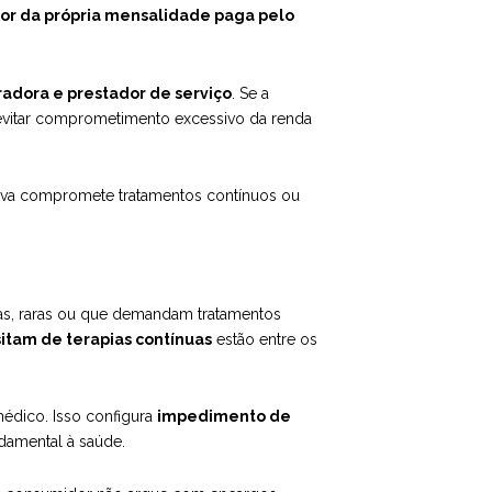
alor da própria mensalidade paga pelo
radora e prestador de serviço
. Se a
 evitar comprometimento excessivo da renda
siva compromete tratamentos contínuos ou
as, raras ou que demandam tratamentos
itam de terapias contínuas
estão entre os
édico. Isso configura
impedimento de
ndamental à saúde.