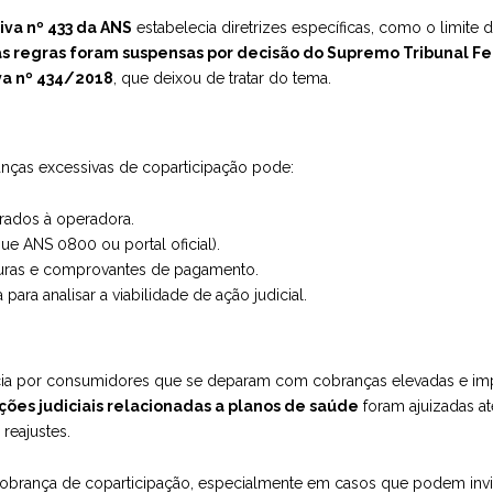
va nº 433 da ANS
estabelecia diretrizes específicas, como o limite
s regras foram suspensas por decisão do Supremo Tribunal Fe
a nº 434/2018
, que deixou de tratar do tema.
nças excessivas de coparticipação pode:
brados à operadora.
e ANS 0800 ou portal oficial).
turas e comprovantes de pagamento.
para analisar a viabilidade de ação judicial.
cia por consumidores que se deparam com cobranças elevadas e im
ções judiciais relacionadas a planos de saúde
foram ajuizadas at
reajustes.
a cobrança de coparticipação, especialmente em casos que podem invi