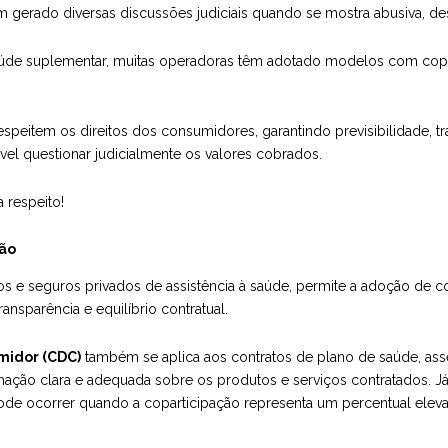
m gerado diversas discussões judiciais quando se mostra abusiva, de
úde suplementar, muitas operadoras têm adotado modelos com copar
speitem os direitos dos consumidores, garantindo previsibilidade, tr
el questionar judicialmente os valores cobrados.
 respeito!
ção
os e seguros privados de assistência à saúde, permite a adoção de co
ansparência e equilíbrio contratual.
midor (CDC)
também se aplica aos contratos de plano de saúde, ass
mação clara e adequada sobre os produtos e serviços contratados. Já o
de ocorrer quando a coparticipação representa um percentual eleva