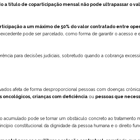
do a título de coparticipação mensal não pode ultrapassar o v
rticipação a um máximo de 50% do valor contratado entre ope
or excedente pode ser parcelado, como forma de garantir o acesso e
rência para decisões judiciais, sobretudo quando a cobrança exces
evados afeta de forma desproporcional pessoas com doenças crônic
s oncológicos, crianças com deficiência
ou
pessoas que necess
to acumulado pode se tornar um obstáculo concreto ao tratamento m
rincípio constitucional da dignidade da pessoa humana e o direito fu