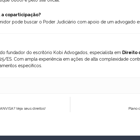
a a coparticipação?
midor pode buscar o Poder Judiciário com apoio de um advogado es
o fundador do escritório Kobi Advogados, especialista em
Direito
5/ES. Com ampla experiência em ações de alta complexidade contra
amentos específicos.
ANVISA? Veja seus direitos!
Plano d