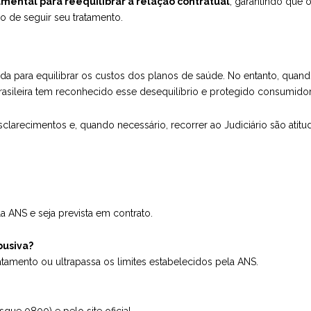
mental para reequilibrar a relação contratual
, garantindo que
o de seguir seu tratamento.
lida para equilibrar os custos dos planos de saúde. No entanto, quan
a brasileira tem reconhecido esse desequilíbrio e protegido consumid
esclarecimentos e, quando necessário, recorrer ao Judiciário são atitu
a ANS e seja prevista em contrato.
busiva?
amento ou ultrapassa os limites estabelecidos pela ANS.
que 0800) e pelo site oficial.