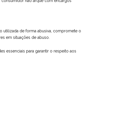
 o consumidor não arque com encargos
do utilizada de forma abusiva, compromete o
ores em situações de abuso.
des essenciais para garantir o respeito aos