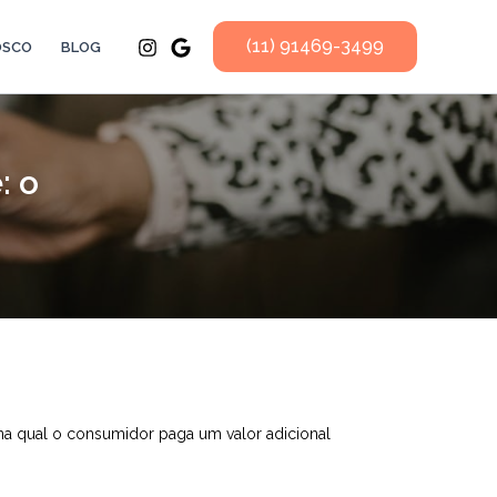
(11) 91469-3499
OSCO
BLOG
: o
na qual o consumidor paga um valor adicional