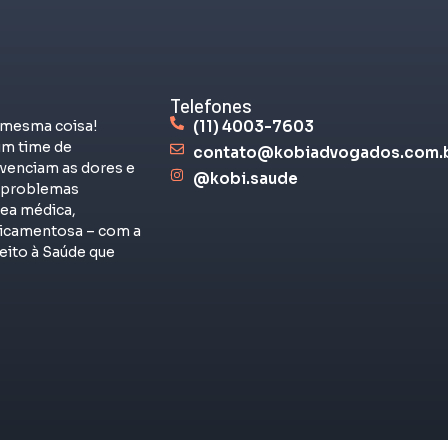
Telefones
 mesma coisa!
(11) 4003-7603
m time de
contato@kobiadvogados.com.
venciam as dores e
@kobi.saude
s problemas
rea médica,
dicamentosa – com a
eito à Saúde que