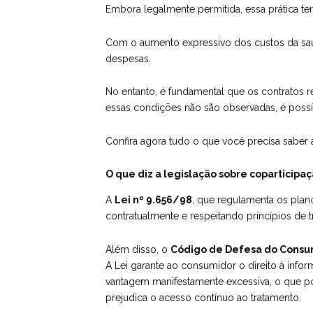
Embora legalmente permitida, essa prática te
Com o aumento expressivo dos custos da sa
despesas.
No entanto, é fundamental que os contratos re
essas condições não são observadas, é possív
Confira agora tudo o que você precisa saber a
O que diz a legislação sobre coparticipa
A
Lei nº 9.656/98
, que regulamenta os plan
contratualmente e respeitando princípios de tr
Além disso, o
Código de Defesa do Consu
A Lei garante ao consumidor o direito à infor
vantagem manifestamente excessiva, o que po
prejudica o acesso contínuo ao tratamento.