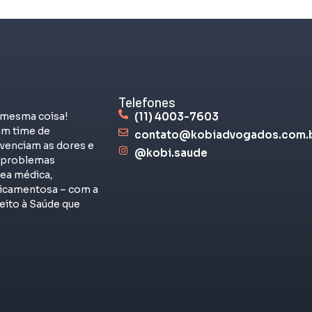
Telefones
 mesma coisa!
(11) 4003-7603
m time de
contato@kobiadvogados.com.
venciam as dores e
@kobi.saude
s problemas
rea médica,
dicamentosa – com a
eito à Saúde que