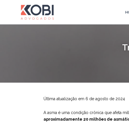
Ir
para
H
Kobi Advogados
o
conteúdo
T
Última atualização em 6 de agosto de 2024
A asma é uma condição crônica que afeta milh
aproximadamente 20 milhões de asmático