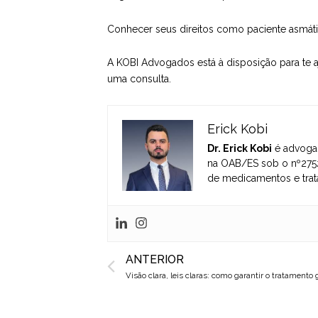
Conhecer seus direitos como paciente asmáti
A
KOBI Advogados
está à disposição para te 
uma consulta.
Erick Kobi
Dr. Erick Kobi
é advogad
na OAB/ES sob o nº2752
de medicamentos e trat
Prev
ANTERIOR
Visão clara, leis claras: como garantir o tratamento