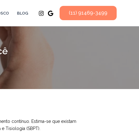
(11) 91469-3499
OSCO
BLOG
cê
mento contínuo. Estima-se que existam
e Tisiologia (SBPT).