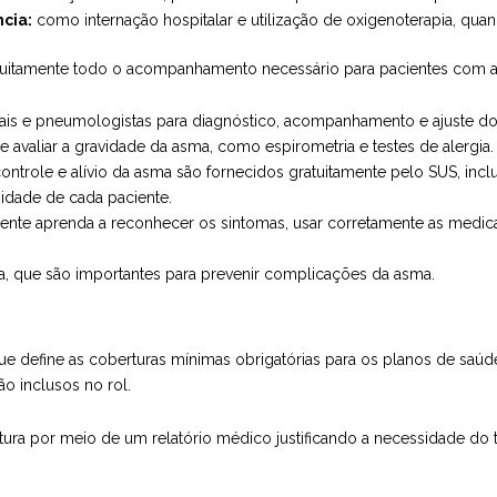
cia:
como internação hospitalar e utilização de oxigenoterapia, qua
uitamente todo o acompanhamento necessário para pacientes com as
ais e pneumologistas para diagnóstico, acompanhamento e ajuste do
e avaliar a gravidade da asma, como espirometria e testes de alergia.
trole e alívio da asma são fornecidos gratuitamente pelo SUS, inclu
sidade de cada paciente.
ente aprenda a reconhecer os sintomas, usar corretamente as medica
a, que são importantes para prevenir complicações da asma.
ue define as coberturas mínimas obrigatórias para os planos de saúd
ão inclusos no rol.
rtura por meio de um relatório médico justificando a necessidade do 