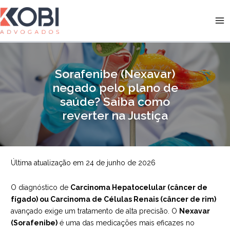
Ir
para
Kobi Advogados
o
conteúdo
Sorafenibe (Nexavar)
negado pelo plano de
saúde? Saiba como
reverter na Justiça
Última atualização em 24 de junho de 2026
O diagnóstico de
Carcinoma Hepatocelular (câncer de
fígado) ou Carcinoma de Células Renais (câncer de rim)
avançado exige um tratamento de alta precisão. O
Nexavar
(Sorafenibe)
é uma das medicações mais eficazes no