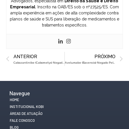
Advogados, especialista em
Direito da Saúde e Direito
Empresarial
. Inscrito na OAB/ES sob o nº27525/ES. Com
ampla experiência em ações de alta complexidade contra
planos de saúde e SUS para liberação de medicamentos e
tratamentos específicos.
Prev
N
ANTERIOR
PRÓXIMO
Cabozantinibe (Cabometyx) Negado Pelo Plano de Saúde? Saiba Como Reverter na Justiça
Avelumabe (Bavencio) Negado Pelo Plano de Saúde? Saiba Como Reverter na Justiça
Navegue
HOME
INSTITUCIONAL KOBI
ÁREAS DE ATUAÇÃO
FALE CONOSCO
BLOG