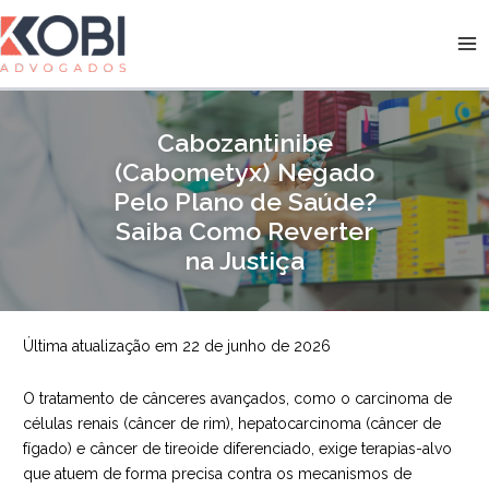
Ir
para
Kobi Advogados
o
conteúdo
Cabozantinibe
(Cabometyx) Negado
Pelo Plano de Saúde?
Saiba Como Reverter
na Justiça
Última atualização em 22 de junho de 2026
O tratamento de cânceres avançados, como o carcinoma de
células renais (câncer de rim), hepatocarcinoma (câncer de
fígado) e câncer de tireoide diferenciado, exige terapias-alvo
que atuem de forma precisa contra os mecanismos de