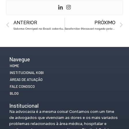
Prev
N
ANTERIOR
PRÓXIMO
Sistema Omnipod no Brasil: cobertura obrigatória pelo convênio
Sorafenibe (Nexavar) negado pelo plano de saúde? Saiba como reverter na Justiça
Navegue
HOME
INSTITUCIONAL KOBI
ÁREAS DE ATUAÇÃO
FALE CONOSCO
BLOG
Institucional
Na advocacia é a mesma coisa! Contamos com um time
de advogados que vivenciam as dores e os mais variados
problemas relacionados à área médica, hospitalar e