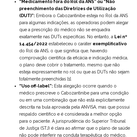
“Medicamento fora do Rol da ANS” ou “Não
preenchimento das Diretrizes de Utilização
(DUT)”:
Embora o Cabozantinibe esteja no Rol da ANS
para algumas indicações, as operadoras podem alegar
que a prescrição do médico não se enquadra
exatamente nas DUTs específicas. No entanto, a
Lei nº
14.454/2022
estabeleceu o caráter
exemplificativo
do Rol da ANS, o que significa que, havendo
comprovação científica da eficácia e indicação médica,
o plano deve cobrir o tratamento, mesmo que não
esteja expressamente no rol ou que as DUTs não sejam
totalmente preenchidas [1].
“Uso off-label”:
Esta alegação ocorre quando o
médico prescreve o Cabozantinibe para uma condição
ou em uma combinação que não está explicitamente
descrita na bula aprovada pela ANVISA, mas que possui
respaldo científico e é considerada a melhor opção
para o paciente. A jurisprudência do Superior Tribunal
de Justiça (STJ) é clara ao afirmar que o plano de saúde
não pode interferir na conduta terapêutica do médico,