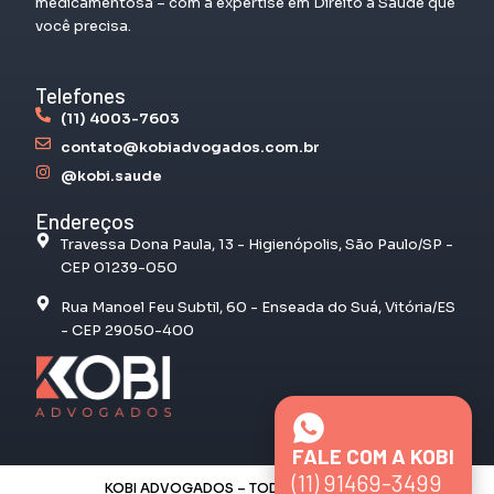
medicamentosa – com a expertise em Direito à Saúde que
você precisa.
Telefones
(11) 4003-7603
contato@kobiadvogados.com.br
@kobi.saude
Endereços
Travessa Dona Paula, 13 - Higienópolis, São Paulo/SP -
CEP 01239-050
Rua Manoel Feu Subtil, 60 - Enseada do Suá, Vitória/ES
- CEP 29050-400
FALE COM A KOBI
(11) 91469-3499
KOBI ADVOGADOS – TODOS OS DIREITOS