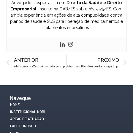
Advogados, especialista em
Direito da Saúde e Direito
Empresarial
. Inscrito na OAB/ES sob o nº27525/ES. Com
ampla experiência em ações de alta complexidade contra
planos de saúde e SUS para liberação de medicamentos e
tratamentos específicos.
Prev
N
ANTERIOR
PRÓXIMO
Abiraterona (Zytiga) negada pelo plano de saúde? Saiba como reverter na Justiça
Abemaciclibe (Verzenios) negado pelo plano de saúde? Saiba como reverter na Justiça
Navegue
HOME
INSTITUCIONAL KOBI
ÁREAS DE ATUAÇÃO
FALE CONOSCO
BLOG