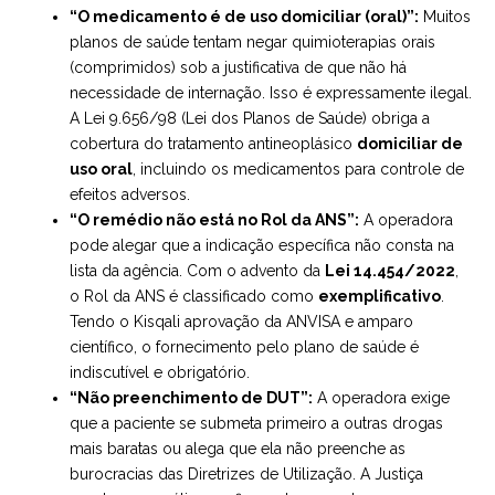
“O medicamento é de uso domiciliar (oral)”:
Muitos
planos de saúde tentam negar quimioterapias orais
(comprimidos) sob a justificativa de que não há
necessidade de internação. Isso é expressamente ilegal.
A Lei 9.656/98 (Lei dos Planos de Saúde) obriga a
cobertura do tratamento antineoplásico
domiciliar de
uso oral
, incluindo os medicamentos para controle de
efeitos adversos.
“O remédio não está no Rol da ANS”:
A operadora
pode alegar que a indicação específica não consta na
lista da agência. Com o advento da
Lei 14.454/2022
,
o Rol da ANS é classificado como
exemplificativo
.
Tendo o Kisqali aprovação da ANVISA e amparo
científico, o fornecimento pelo plano de saúde é
indiscutível e obrigatório.
“Não preenchimento de DUT”:
A operadora exige
que a paciente se submeta primeiro a outras drogas
mais baratas ou alega que ela não preenche as
burocracias das Diretrizes de Utilização. A Justiça