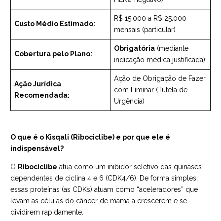
R$ 15.000 a R$ 25.000
Custo Médio Estimado:
mensais (particular)
Obrigatória
(mediante
Cobertura pelo Plano:
indicação médica justificada)
Ação de Obrigação de Fazer
Ação Jurídica
com Liminar (Tutela de
Recomendada:
Urgência)
O que é o Kisqali (Ribociclibe) e por que ele é
indispensável?
O
Ribociclibe
atua como um inibidor seletivo das quinases
dependentes de ciclina 4 e 6 (CDK4/6). De forma simples,
essas proteínas (as CDKs) atuam como “aceleradores” que
levam as células do câncer de mama a crescerem e se
dividirem rapidamente.