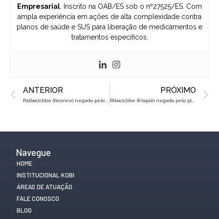
Empresarial
. Inscrito na OAB/ES sob o nº27525/ES. Com
ampla experiência em ações de alta complexidade contra
planos de saúde e SUS para liberação de medicamentos e
tratamentos específicos.
Prev
N
ANTERIOR
PRÓXIMO
Palbociclibe (Ibrance) negado pelo plano de saúde? Saiba como reverter na Justiça
Ribociclibe (Kisqali) negado pelo plano de saúde? Saiba como reverter na Justiça
Navegue
HOME
INSTITUCIONAL KOBI
ÁREAS DE ATUAÇÃO
FALE CONOSCO
BLOG