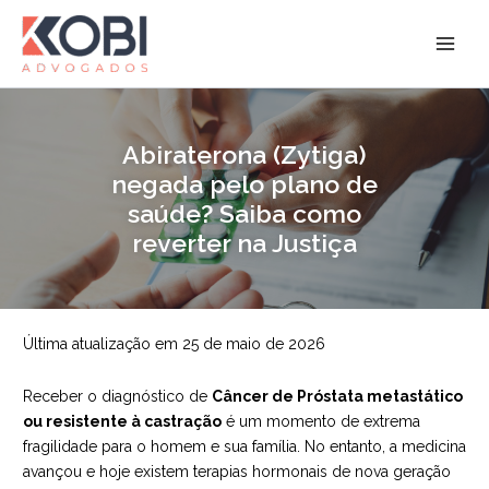
Ir
para
Kobi Advogados
o
conteúdo
Abiraterona (Zytiga)
negada pelo plano de
saúde? Saiba como
reverter na Justiça
Última atualização em 25 de maio de 2026
Receber o diagnóstico de
Câncer de Próstata metastático
ou resistente à castração
é um momento de extrema
fragilidade para o homem e sua família. No entanto, a medicina
avançou e hoje existem terapias hormonais de nova geração