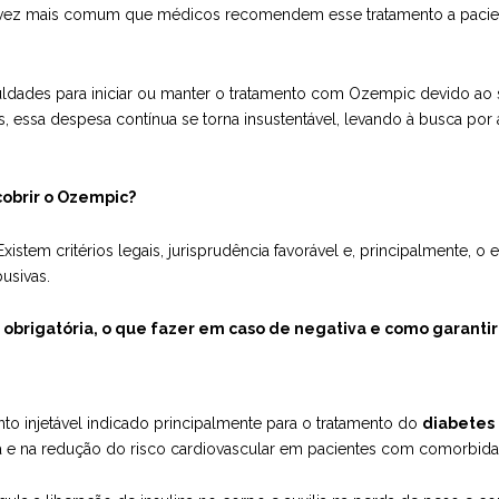
da vez mais comum que médicos recomendem esse tratamento a pac
culdades para iniciar ou manter o tratamento com Ozempic devido ao
es, essa despesa contínua se torna insustentável, levando à busca po
cobrir o Ozempic?
xistem critérios legais, jurisprudência favorável e, principalmente, o
busivas.
 obrigatória, o que fazer em caso de negativa e como garanti
 injetável indicado principalmente para o tratamento do
diabetes 
mia e na redução do risco cardiovascular em pacientes com comorbid