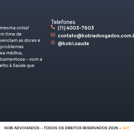
Telefones
 mesma coisa!
(11) 4003-7603
m time de
contato@kobiadvogados.com.
venciam as dores e
@kobi.saude
s problemas
rea médica,
dicamentosa – com a
eito à Saúde que
KOBI ADVOGADOS – TODOS OS DIREITOS RESERVADOS 2026 –
GdT