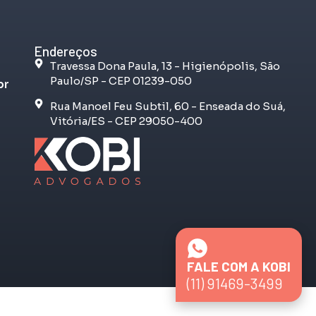
Endereços
Travessa Dona Paula, 13 - Higienópolis, São
Paulo/SP - CEP 01239-050
br
Rua Manoel Feu Subtil, 60 - Enseada do Suá,
Vitória/ES - CEP 29050-400
FALE COM A KOBI
(11) 91469-3499