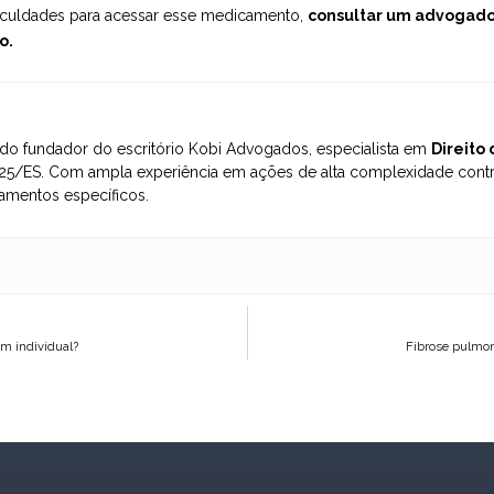
ificuldades para acessar esse medicamento,
consultar um advogado
o.
o fundador do escritório Kobi Advogados, especialista em
Direito
5/ES. Com ampla experiência em ações de alta complexidade contra
amentos específicos.
em individual?
Fibrose pulmon