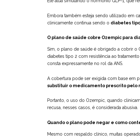
Ele atua simulando o hormônio GLP-1, que regu
Embora também esteja sendo utilizado em c
clinicamente continua sendo o
diabetes tipo
O plano de saúde cobre Ozempic para di
Sim, o plano de saúde é obrigado a cobrir o 
diabetes tipo 2 com resistência ao tratament
consta expressamente no rol da ANS.
A cobertura pode ser exigida com base em pr
substituir o medicamento prescrito pelo
Portanto, o uso do Ozempic, quando clinicame
recusa, nesses casos, é considerada abusiva.
Quando o plano pode negar e como cont
Mesmo com respaldo clínico, muitas operad