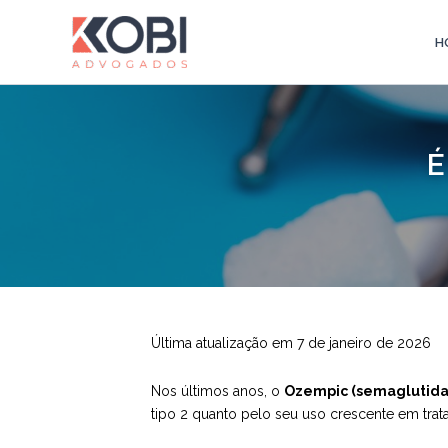
Ir
para
H
Kobi Advogados
o
conteúdo
É
Última atualização em 7 de janeiro de 2026
Nos últimos anos, o
Ozempic (semaglutida
tipo 2 quanto pelo seu uso crescente em tra