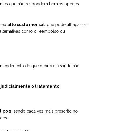
ientes que não respondem bem às opções
 seu
alto custo mensal
, que pode ultrapassar
r alternativas como o reembolso ou
 entendimento de que o direito à saúde não
r judicialmente o tratamento
.
tipo 2
, sendo cada vez mais prescrito no
ades.