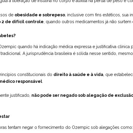
la a liberação de insulina no corpo e auxilia na perda de peso e con
asos de
obesidade e sobrepeso
, inclusive com fins estéticos, sua 
 2 de difícil controle
, quando outros medicamentos já não surtem 
abetes?
Ozempic quando há indicação médica expressa e justificativa clínica
o tradicional. A jurisprudência brasileira é sólida nesse sentido, m
incípios constitucionais do
direito à saúde e à vida
, que estabele
 médico responsável
.
nte justificado,
não pode ser negado sob alegação de exclusão 
estar
oras tentam negar o fornecimento do Ozempic sob alegações como: