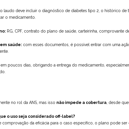
o laudo deve incluir o diagnóstico de diabetes tipo 2, o histórico de tra
izar o medicamento.
no:
RG, CPF, contrato do plano de saúde, carteirinha, comprovante 
 em saúde:
com esses documentos, é possível entrar com uma ação ju
ente.
res em poucos dias, obrigando a entrega do medicamento, especialm
do.
ente no rol da ANS, mas isso
não impede a cobertura
, desde que 
e o uso seja considerado off-label?
comprovação da eficácia para o caso específico, o plano pode ser 