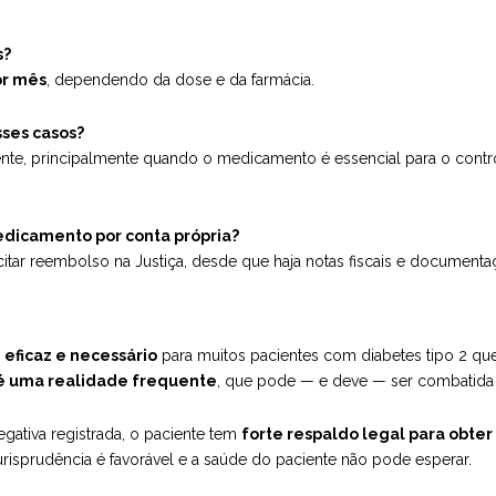
s?
or mês
, dependendo da dose e da farmácia.
sses casos?
ciente, principalmente quando o medicamento é essencial para o contr
edicamento por conta própria?
olicitar reembolso na Justiça, desde que haja notas fiscais e documen
ficaz e necessário
para muitos pacientes com diabetes tipo 2 qu
 é uma realidade frequente
, que pode — e deve — ser combatida
tiva registrada, o paciente tem
forte respaldo legal para obte
 jurisprudência é favorável e a saúde do paciente não pode esperar.