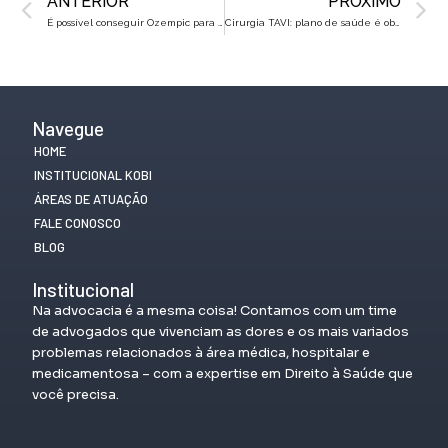
ANTERIOR
PRÓXIMO
É possível conseguir Ozempic para diabetes pelo plano de saúde?
Cirurgia TAVI: plano de saúde é obrigado a cobrir o implante via cateter?
Navegue
HOME
INSTITUCIONAL KOBI
ÁREAS DE ATUAÇÃO
FALE CONOSCO
BLOG
Institucional
Na advocacia é a mesma coisa! Contamos com um time
de advogados que vivenciam as dores e os mais variados
problemas relacionados à área médica, hospitalar e
medicamentosa – com a expertise em Direito à Saúde que
você precisa.