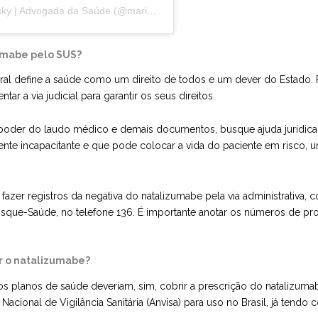
Um post compartilhado por Mariana Butcovsky | Advogada da Saúde (@marianabutcovsky.adv)
zumabe pelo SUS?
al define a saúde como um direito de todos e um dever do Estado. Po
r a via judicial para garantir os seus direitos.
poder do laudo médico e demais documentos, busque ajuda jurídica e
te incapacitante e que pode colocar a vida do paciente em risco, u
fazer registros da negativa do natalizumabe pela via administrativa, 
sque-Saúde, no telefone 136. É importante anotar os números de pro
ir o natalizumabe?
a, os planos de saúde deveriam, sim, cobrir a prescrição do nataliz
cional de Vigilância Sanitária (Anvisa) para uso no Brasil, já tendo