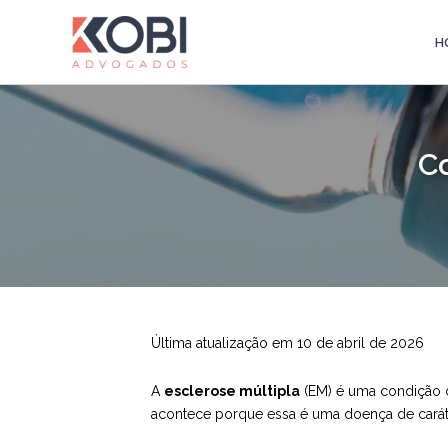
Ir
para
H
Kobi Advogados
o
conteúdo
C
Última atualização em 10 de abril de 2026
A
esclerose múltipla
(EM) é uma condição d
acontece porque essa é uma doença de caráte