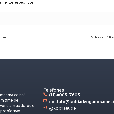
amentos específicos.
tamento
Esclerose múltipl
Telefones
 mesma coisa!
(11) 4003-7603
m time de
contato@kobiadvogados.com.
venciam as dores e
@kobi.saude
s problemas