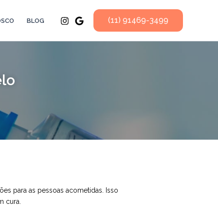
(11) 91469-3499
OSCO
BLOG
lo
es para as pessoas acometidas. Isso
m cura.