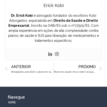
Erick Kobi
Dr. Erick Kobi
é advogado fundador do escritório Kobi
Advogados, especialista em
Direito da Saúde e Direito
Empresarial
. Inscrito na OAB/ES sob o nº27525/ES. Com
ampla experiência em ações de alta complexidade contra
planos de saúde e SUS para liberação de medicamentos e
tratamentos específicos.
Prev
N
ANTERIOR
PRÓXIMO
Rinoplastia pelo SUS e plano de saúde: estética ou saúde? Entenda a diferença!
Plano de saúde deve cobrir acupuntura? Veja o que diz a lei!
Navegue
HOME