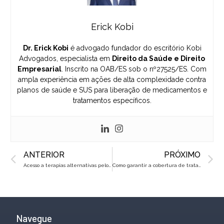
Erick Kobi
Dr. Erick Kobi
é advogado fundador do escritório Kobi
Advogados, especialista em
Direito da Saúde e Direito
Empresarial
. Inscrito na OAB/ES sob o nº27525/ES. Com
ampla experiência em ações de alta complexidade contra
planos de saúde e SUS para liberação de medicamentos e
tratamentos específicos.
Prev
N
ANTERIOR
PRÓXIMO
Acesso a terapias alternativas pelo plano de saúde: o que a lei diz?
Como garantir a cobertura de tratamentos de câncer pelo plano de saúde
Navegue