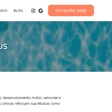
(11) 91469-3499
OSCO
BLOG
US
 desenvolvimento motor, sensorial e
es clínicas reforçam sua eficácia como