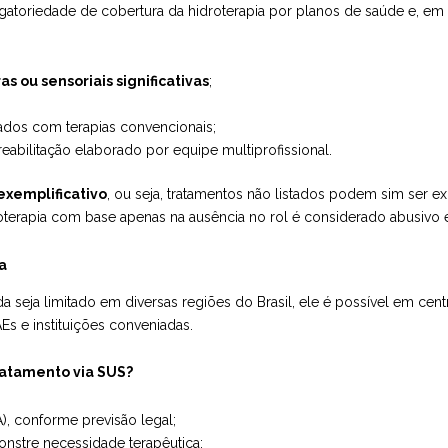
brigatoriedade de cobertura da hidroterapia por planos de saúde e, e
s ou sensoriais significativas
;
tados com terapias convencionais;
eabilitação elaborado por equipe multiprofissional.
exemplificativo
, ou seja, tratamentos não listados podem sim ser e
roterapia com base apenas na ausência no rol é considerado abusivo e 
a
 seja limitado em diversas regiões do Brasil, ele é possível em cent
Es e instituições conveniadas.
atamento via SUS?
), conforme previsão legal;
stre necessidade terapêutica;