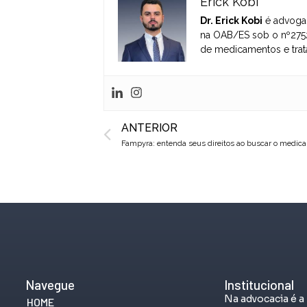
Erick Kobi
Dr. Erick Kobi
é advogad
na OAB/ES sob o nº2752
de medicamentos e trat
Prev
ANTERIOR
Fampyra: entenda seus direitos ao buscar o medic
Navegue
Institucional
Na advocacia é a
HOME