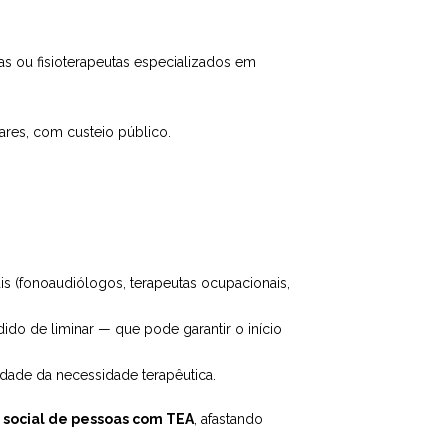
cas ou fisioterapeutas especializados em
lares, com custeio público.
nais (fonoaudiólogos, terapeutas ocupacionais,
dido de liminar — que pode garantir o início
dade da necessidade terapêutica.
o social de pessoas com TEA
, afastando