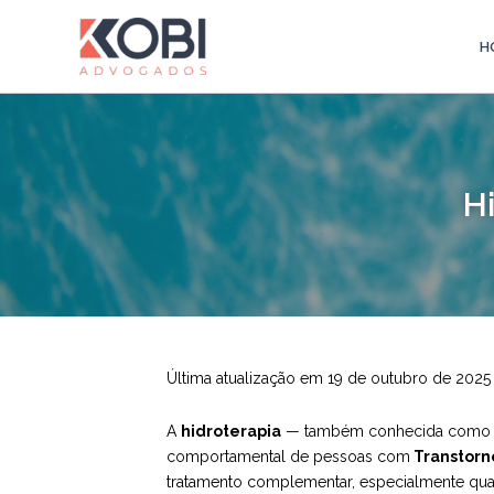
Ir
para
H
Kobi Advogados
o
conteúdo
H
Última atualização em 19 de outubro de 2025
A
hidroterapia
— também conhecida com
comportamental de pessoas com
Transtorno
tratamento complementar, especialmente quand