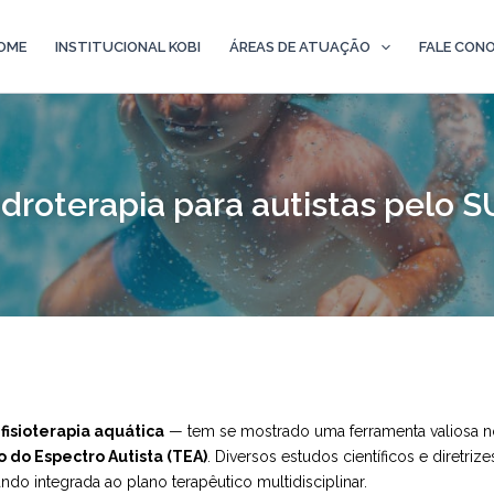
OME
INSTITUCIONAL KOBI
ÁREAS DE ATUAÇÃO
FALE CON
idroterapia para autistas pelo S
o
fisioterapia aquática
— tem se mostrado uma ferramenta valiosa no
 do Espectro Autista (TEA)
. Diversos estudos científicos e diretriz
o integrada ao plano terapêutico multidisciplinar.