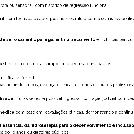
tora ou sensorial, com histórico de regressão funcional.
ional: nem todas as cidades possuem estrutura com piscinas terapêuti
pode ser o caminho para garantir o tratamento
em clínicas particu
tura da hidroterapia, é importante seguir alguns passos:
justificativa formal;
ca
, incluindo laudos, evolução clínica, relatórios de outros profissio
lizada
: muitas vezes, é possível ingressar com ação judicial com pe
 médica
com base em reavaliações clínicas, demonstrando a continui
r essencial da hidroterapia para o desenvolvimento e inclusã
s por planos ou gestores públicos.