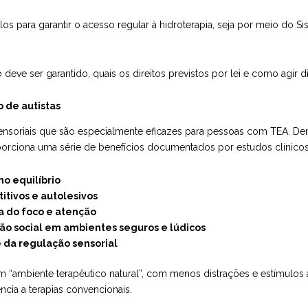
los para garantir o acesso regular à hidroterapia, seja por meio do S
eve ser garantido, quais os direitos previstos por lei e como agir di
 de autistas
ensoriais que são especialmente eficazes para pessoas com TEA. Dent
porciona uma série de benefícios documentados por estudos clínico
o equilíbrio
tivos e autolesivos
a do foco e atenção
ão social em ambientes seguros e lúdicos
 da regulação sensorial
“ambiente terapêutico natural”, com menos distrações e estímulos ave
cia a terapias convencionais.