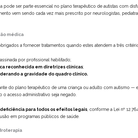
a pode ser parte essencial no plano terapêutico de autistas com dis
tamento vem sendo cada vez mais prescrito por neurologistas, pediatra
ição médica
rigados a fornecer tratamentos quando estes atendem a três critéri
 assinada por profissional habilitado;
a reconhecida em diretrizes clínicas
;
derando a gravidade do quadro clínico.
egrante do plano terapêutico de uma criança ou adulto com autismo
o o acesso administrativo seja negado.
eficiência para todos os efeitos legais
, conforme a Lei nº 12.764
inclusão em programas públicos de saúde.
droterapia