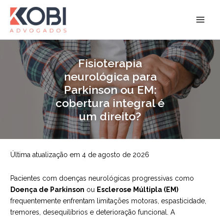
Ir
para
Kobi Advogados
o
conteúdo
Fisioterapia
neurológica para
Parkinson ou EM:
cobertura integral é
um direito?
Última atualização em 4 de agosto de 2026
Pacientes com doenças neurológicas progressivas como
Doença de Parkinson
ou
Esclerose Múltipla (EM)
frequentemente enfrentam limitações motoras, espasticidade,
tremores, desequilíbrios e deterioração funcional. A