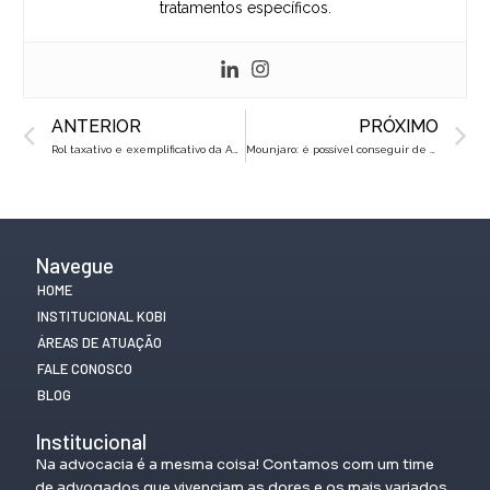
tratamentos específicos.
Prev
N
ANTERIOR
PRÓXIMO
Rol taxativo e exemplificativo da ANS: o que muda para o paciente?
Mounjaro: é possível conseguir de graça pelo SUS ou na justiça?
Navegue
HOME
INSTITUCIONAL KOBI
ÁREAS DE ATUAÇÃO
FALE CONOSCO
BLOG
Institucional
Na advocacia é a mesma coisa! Contamos com um time
de advogados que vivenciam as dores e os mais variados