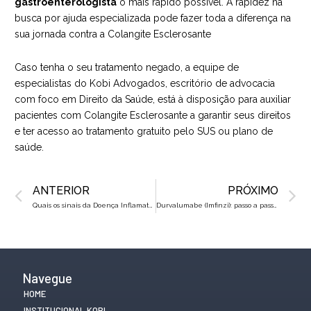
gastroenterologista
o mais rápido possível. A rapidez na
busca por ajuda especializada pode fazer toda a diferença na
sua jornada contra a Colangite Esclerosante
Caso tenha o seu tratamento negado, a
equipe de
especialistas do Kobi Advogados
, escritório de advocacia
com foco em Direito da Saúde, está à disposição para auxiliar
pacientes com Colangite Esclerosante a garantir seus direitos
e ter acesso ao tratamento gratuito pelo SUS ou plano de
saúde.
Prev
N
ANTERIOR
PRÓXIMO
Quais os sinais da Doença Inflamatória Intestinal?
Durvalumabe (Imfinzi): passo a passo para conseguir pelo plano
Navegue
HOME
INSTITUCIONAL KOBI