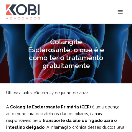
Ir
para
Kobi Advogados
o
conteúdo
Colangite
Esclerosante: o que é e
como ter o tratamento
gratuitamente
Última atualização em 27 de junho de 2024
A
Colangite Esclerosante Primária (CEP)
é uma doença
autoimune rara que afeta os ductos biliares, canais
responsáveis pelo
transporte da bile do fígado para o
intestino delgado
. A inflamação crônica desses ductos leva