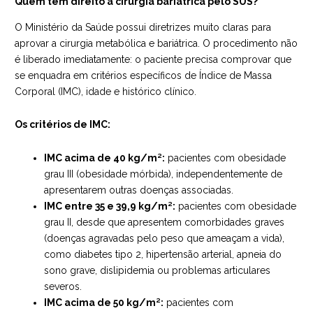
Quem tem direito à cirurgia bariátrica pelo SUS?
O Ministério da Saúde possui diretrizes muito claras para
aprovar a cirurgia metabólica e bariátrica. O procedimento não
é liberado imediatamente: o paciente precisa comprovar que
se enquadra em critérios específicos de Índice de Massa
Corporal (IMC), idade e histórico clínico.
Os critérios de IMC:
IMC acima de 40 kg/m²:
pacientes com obesidade
grau III (obesidade mórbida), independentemente de
apresentarem outras doenças associadas.
IMC entre 35 e 39,9 kg/m²:
pacientes com obesidade
grau II, desde que apresentem comorbidades graves
(doenças agravadas pelo peso que ameaçam a vida),
como diabetes tipo 2, hipertensão arterial, apneia do
sono grave, dislipidemia ou problemas articulares
severos.
IMC acima de 50 kg/m²:
pacientes com