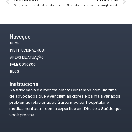
Reajuste anual do plano de saúde: entenda seus direitos antes dos 59 anos
Plano de saúde cobre cirurgia de diástase? Saiba como garantir seu direito
Navegue
HOME
INSTITUCIONAL KOBI
ÁREAS DE ATUAÇÃO
FALE CONOSCO
BLOG
Institucional
Na advocacia é a mesma coisa! Contamos com um time
de advogados que vivenciam as dores e os mais variados
problemas relacionados à área médica, hospitalar e
medicamentosa – com a expertise em Direito à Saúde que
você precisa.