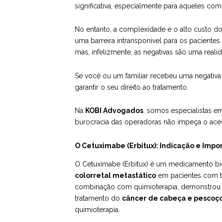
significativa, especialmente para aqueles c
No entanto, a complexidade e o alto custo d
uma barreira intransponível para os paciente
mas, infelizmente, as negativas são uma reali
Se você ou um familiar recebeu uma negativa 
garantir o seu direito ao tratamento.
Na
KOBI Advogados
, somos especialistas e
burocracia das operadoras não impeça o ace
O Cetuximabe (Erbitux): Indicação e Impo
O Cetuximabe (Erbitux) é um medicamento biol
colorretal metastático
em pacientes com t
combinação com quimioterapia, demonstrou aum
tratamento do
câncer de cabeça e pescoç
quimioterapia.