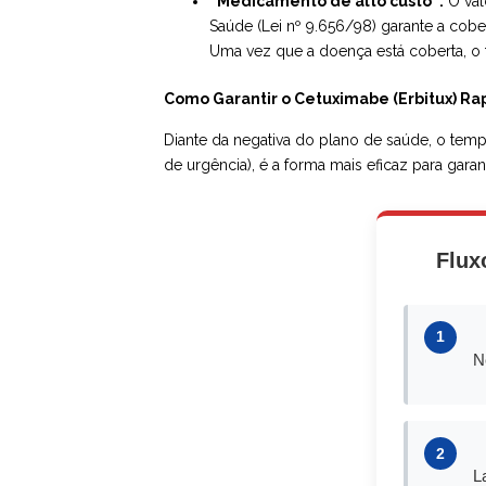
“Medicamento de alto custo”:
O val
Saúde (Lei nº 9.656/98) garante a cober
Uma vez que a doença está coberta, o 
Como Garantir o Cetuximabe (Erbitux) Ra
Diante da negativa do plano de saúde, o tempo
de urgência), é a forma mais eficaz para gara
Flux
1
N
2
L