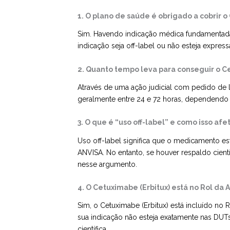
1. O plano de saúde é obrigado a cobrir o
Sim. Havendo indicação médica fundamentada
indicação seja off-label ou não esteja expres
2. Quanto tempo leva para conseguir o C
Através de uma ação judicial com pedido de 
geralmente entre 24 e 72 horas, dependendo d
3. O que é “uso off-label” e como isso afe
Uso off-label significa que o medicamento es
ANVISA. No entanto, se houver respaldo cient
nesse argumento.
4. O Cetuximabe (Erbitux) está no Rol da 
Sim, o Cetuximabe (Erbitux) está incluído n
sua indicação não esteja exatamente nas DUT
científica.