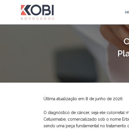
Ir
para
H
Kobi Advogados
o
conteúdo
C
Pl
Última atualização em 8 de junho de 2026
O diagnóstico de câncer, seja ele colorretal
Cetuximabe, comercializado sob o nome Erbit
sendo uma peça fundamental no tratamento d