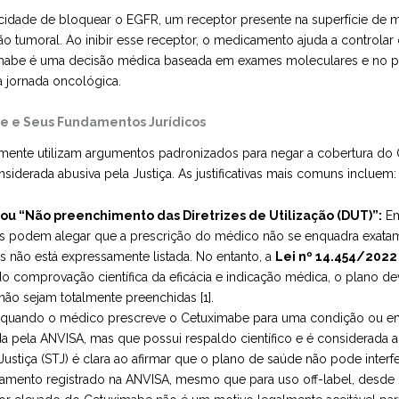
cidade de bloquear o EGFR, um receptor presente na superfície de m
ção tumoral. Ao inibir esse receptor, o medicamento ajuda a controla
imabe é uma decisão médica baseada em exames moleculares e no per
 jornada oncológica.
e e Seus Fundamentos Jurídicos
ente utilizam argumentos padronizados para negar a cobertura do C
siderada abusiva pela Justiça. As justificativas mais comuns incluem:
ou “Não preenchimento das Diretrizes de Utilização (DUT)”:
Em
as podem alegar que a prescrição do médico não se enquadra exatam
ão está expressamente listada. No entanto, a
Lei nº 14.454/2022
do comprovação científica da eficácia e indicação médica, o plano d
ão sejam totalmente preenchidas [1].
 quando o médico prescreve o Cetuximabe para uma condição ou 
da pela ANVISA, mas que possui respaldo científico e é considerada 
Justiça (STJ) é clara ao afirmar que o plano de saúde não pode inter
camento registrado na ANVISA, mesmo que para uso off-label, desde 