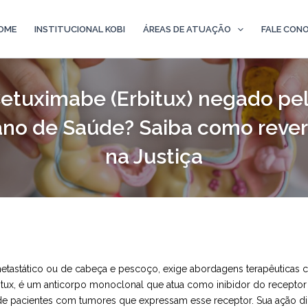
OME
INSTITUCIONAL KOBI
ÁREAS DE ATUAÇÃO
FALE CON
etuximabe (Erbitux) negado pe
ano de Saúde? Saiba como rever
na Justiça
 metastático ou de cabeça e pescoço, exige abordagens terapêuticas c
ux, é um anticorpo monoclonal que atua como inibidor do receptor 
e pacientes com tumores que expressam esse receptor. Sua ação d