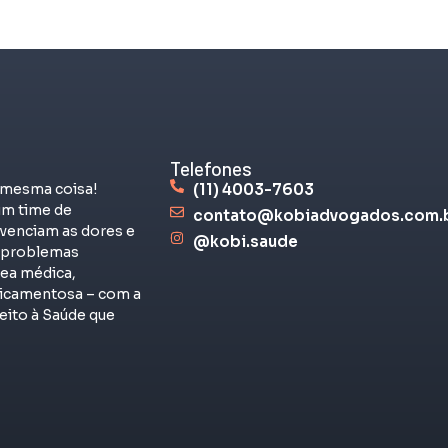
Telefones
 mesma coisa!
(11) 4003-7603
m time de
contato@kobiadvogados.com.
venciam as dores e
@kobi.saude
s problemas
rea médica,
dicamentosa – com a
eito à Saúde que