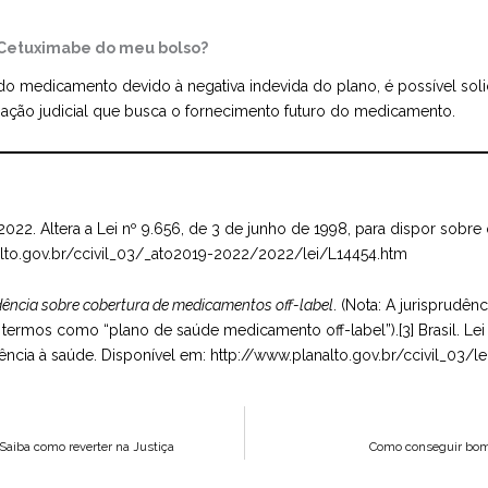
o Cetuximabe do meu bolso?
 medicamento devido à negativa indevida do plano, é possível solici
ação judicial que busca o fornecimento futuro do medicamento.
de 2022. Altera a Lei nº 9.656, de 3 de junho de 1998, para dispor so
alto.gov.br/ccivil_03/_ato2019-2022/2022/lei/L14454.htm
dência sobre cobertura de medicamentos off-label
. (Nota: A jurisprudê
ermos como “plano de saúde medicamento off-label”).[3] Brasil. Lei 
ência à saúde. Disponível em:
http://www.planalto.gov.br/ccivil_03/l
Saiba como reverter na Justiça
Como conseguir bomb