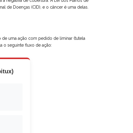
a negativa de cobertura. A Lei dos Planos de
onal de Doenças (CID), e o câncer é uma delas.
io de uma ação com pedido de liminar (tutela
a o seguinte fluxo de ação:
itux)