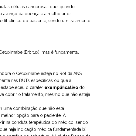
uitas células cancerosas que, quando
r o avanço da doença e a melhorar os
fil clínico do paciente, sendo um tratamento
etuximabe (Erbitux), mas é fundamental
bora o Cetuximabe esteja no Rol da ANS
ente nas DUTs específicas ou que a
estabeleceu o caráter
exemplificativo
do
eve cobrir o tratamento, mesmo que não esteja
em uma combinação que não está
a melhor opção para o paciente. A
ferir na conduta terapêutica do médico, sendo
que haja indicação médica fundamentada [2].