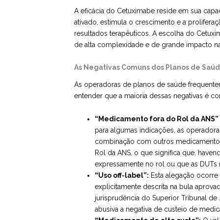
A eficácia do Cetuximabe reside em sua capa
ativado, estimula o crescimento e a prolifera
resultados terapêuticos. A escolha do Cetux
de alta complexidade e de grande impacto na
As Negativas Comuns dos Planos de Saúd
As operadoras de planos de saúde frequentem
entender que a maioria dessas negativas é con
“Medicamento fora do Rol da ANS” 
para algumas indicações, as operador
combinação com outros medicamentos n
Rol da ANS, o que significa que, haven
expressamente no rol ou que as DUTs n
“Uso off-label”:
Esta alegação ocorre
explicitamente descrita na bula aprova
jurisprudência do Superior Tribunal de 
abusiva a negativa de custeio de medi