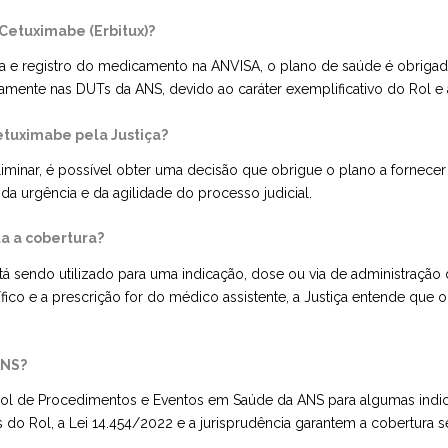
 Cetuximabe (Erbitux)?
 e registro do medicamento na ANVISA, o plano de saúde é obriga
samente nas DUTs da ANS, devido ao caráter exemplificativo do Rol e 
etuximabe pela Justiça?
liminar, é possível obter uma decisão que obrigue o plano a fornec
a urgência e da agilidade do processo judicial.
ta a cobertura?
tá sendo utilizado para uma indicação, dose ou via de administração 
ífico e a prescrição for do médico assistente, a Justiça entende qu
ANS?
o Rol de Procedimentos e Eventos em Saúde da ANS para algumas ind
s do Rol, a Lei 14.454/2022 e a jurisprudência garantem a cobertur