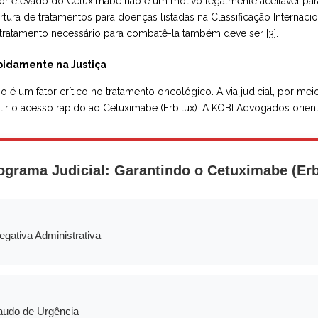
or elevado do Cetuximabe não é um motivo legalmente aceitável para 
tura de tratamentos para doenças listadas na Classificação Internaci
tratamento necessário para combatê-la também deve ser [3].
pidamente na Justiça
 é um fator crítico no tratamento oncológico. A via judicial, por me
ntir o acesso rápido ao Cetuximabe (Erbitux). A KOBI Advogados orient
ograma Judicial: Garantindo o Cetuximabe (Erb
egativa Administrativa
audo de Urgência