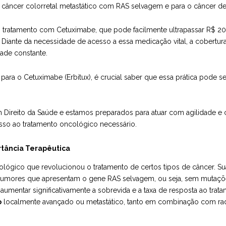
om câncer colorretal metastático com RAS selvagem e para o câncer d
o tratamento com Cetuximabe, que pode facilmente ultrapassar R$ 2
s. Diante da necessidade de acesso a essa medicação vital, a cobertu
dade constante.
para o Cetuximabe (Erbitux), é crucial saber que essa prática pode s
m Direito da Saúde e estamos preparados para atuar com agilidade e
sso ao tratamento oncológico necessário.
rtância Terapêutica
ógico que revolucionou o tratamento de certos tipos de câncer. Sua
umores que apresentam o gene RAS selvagem, ou seja, sem mutaçõe
entar significativamente a sobrevida e a taxa de resposta ao trata
o
localmente avançado ou metastático, tanto em combinação com ra