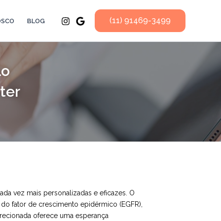
(11) 91469-3499
OSCO
BLOG
lo
ter
ada vez mais personalizadas e eficazes. O
do fator de crescimento epidérmico (EGFR),
irecionada oferece uma esperança