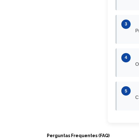
3
P
4
O
5
C
Perguntas Frequentes (FAQ)