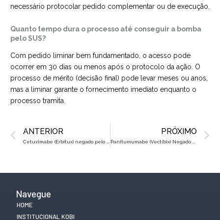
necessário protocolar pedido complementar ou de execução.
Quanto tempo dura o processo até conseguir a bomba
pelo SUS?
Com pedido liminar bem fundamentado, o acesso pode
ocorrer em 30 dias ou menos após o protocolo da ação. O
processo de mérito (decisão final) pode levar meses ou anos,
mas a liminar garante o fornecimento imediato enquanto o
processo tramita.
Prev
N
ANTERIOR
PRÓXIMO
Cetuximabe (Erbitux) negado pelo Plano de Saúde? Saiba como reverter na Justiça
Panitumumabe (Vectibix) Negado Pelo Plano de Saúde? Saiba Como Reverter na Justiça
Navegue
HOME
INSTITUCIONAL KOBI