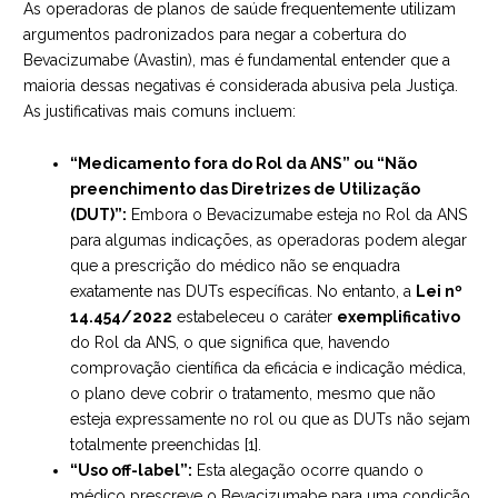
As operadoras de planos de saúde frequentemente utilizam
argumentos padronizados para negar a cobertura do
Bevacizumabe (Avastin), mas é fundamental entender que a
maioria dessas negativas é considerada abusiva pela Justiça.
As justificativas mais comuns incluem:
“Medicamento fora do Rol da ANS” ou “Não
preenchimento das Diretrizes de Utilização
(DUT)”:
Embora o Bevacizumabe esteja no Rol da ANS
para algumas indicações, as operadoras podem alegar
que a prescrição do médico não se enquadra
exatamente nas DUTs específicas. No entanto, a
Lei nº
14.454/2022
estabeleceu o caráter
exemplificativo
do Rol da ANS, o que significa que, havendo
comprovação científica da eficácia e indicação médica,
o plano deve cobrir o tratamento, mesmo que não
esteja expressamente no rol ou que as DUTs não sejam
totalmente preenchidas [1].
“Uso off-label”:
Esta alegação ocorre quando o
médico prescreve o Bevacizumabe para uma condição