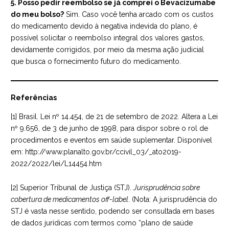
5. Posso pedir reembolso se já comprei o Bevacizumabe
do meu bolso?
Sim. Caso você tenha arcado com os custos
do medicamento devido à negativa indevida do plano, é
possível solicitar o reembolso integral dos valores gastos,
devidamente corrigidos, por meio da mesma ação judicial
que busca o fornecimento futuro do medicamento.
Referências
[1] Brasil. Lei nº 14.454, de 21 de setembro de 2022. Altera a Lei
nº 9.656, de 3 de junho de 1998, para dispor sobre o rol de
procedimentos e eventos em saúde suplementar. Disponível
em:
http://www.planalto.gov.br/ccivil_03/_ato2019-
2022/2022/lei/L14454.htm
[2] Superior Tribunal de Justiça (STJ).
Jurisprudência sobre
cobertura de medicamentos off-label
. (Nota: A jurisprudência do
STJ é vasta nesse sentido, podendo ser consultada em bases
de dados jurídicas com termos como “plano de saúde