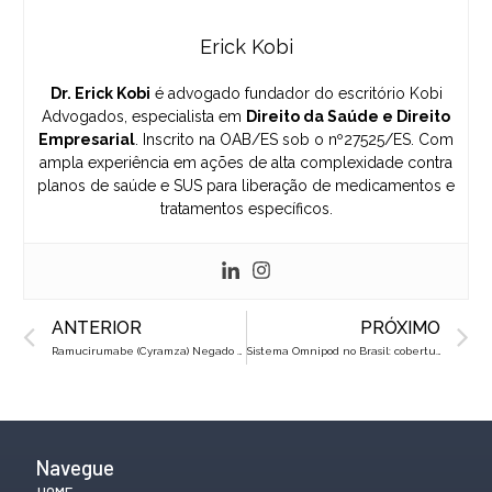
Erick Kobi
Dr. Erick Kobi
é advogado fundador do escritório Kobi
Advogados, especialista em
Direito da Saúde e Direito
Empresarial
. Inscrito na OAB/ES sob o nº27525/ES. Com
ampla experiência em ações de alta complexidade contra
planos de saúde e SUS para liberação de medicamentos e
tratamentos específicos.
Prev
N
ANTERIOR
PRÓXIMO
Ramucirumabe (Cyramza) Negado Pelo Plano de Saúde? Saiba Como Reverter na Justiça
Sistema Omnipod no Brasil: cobertura obrigatória pelo convênio
Navegue
HOME