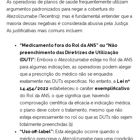
As operadoras de planos de saúde frequentemente utilizam
argumentos padronizados para negar a cobertura do
Atezolizumabe (Tecentriq), mas é fundamental entender que a
maioria dessas negativas é considerada abusiva pela Justiça.
As justificativas mais comuns incluem:
“Medicamento fora do Rol da ANS” ou “Não
preenchimento das Diretrizes de Utilização
(DUT)”:
Embora o Atezolizumabe esteja no Rol da ANS
para algumas indicações, as operadoras podem alegar
que a prescrição do médico não se enquadra
exatamente nas DUTs específicas. No entanto, a
Lei nº
14.454/2022
estabeleceu o caráter
exemplificativo
do Rol da ANS, o que significa que, havendo
comprovação científica da eficácia e indicação médica,
o plano deve cobrir o tratamento, mesmo que não
esteja expressamente no rol ou que as DUTs não sejam
totalmente preenchidas [1].
“Uso off-label”:
Esta alegação ocorre quando o
médico prescreve o Atezolizumabe para uma condição