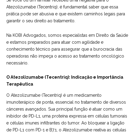
Se você ou um familiar recebeu uma negativa para o
Atezolizumabe (Tecentriq), é fundamental saber que essa
prática pode ser abusiva e que existem caminhos legais para
garantir o seu direito ao tratamento.
Na
KOBI Advogados
, somos especialistas em Direito da Saúde
e estamos preparados para atuar com agilidade e
conhecimento técnico para assegurar que a burocracia das
operadoras não impeça o acesso ao tratamento oncológico
necessário.
O Atezolizumabe (Tecentriq): Indicação e Importância
Terapêutica
O Atezolizumabe (Tecentriq) é um medicamento
imunoterápico de ponta, essencial no tratamento de diversos
cânceres avançados. Sua principal função é atuar como um
inibidor de PD-L1, uma proteína expressa em células tumorais
e células imunes infiltrantes do tumor. Ao bloquear a ligação
de PD-L1 com PD-1 e B7.1, o Atezolizumabe reativa as células