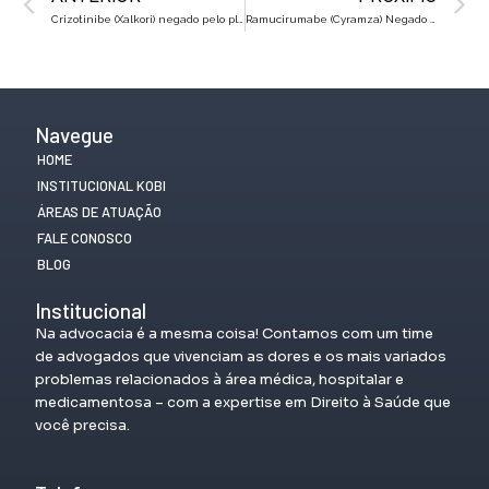
Crizotinibe (Xalkori) negado pelo plano de saúde? Saiba como reverter na Justiça
Ramucirumabe (Cyramza) Negado Pelo Plano de Saúde? Saiba Como Reverter na Justiça
Navegue
HOME
INSTITUCIONAL KOBI
ÁREAS DE ATUAÇÃO
FALE CONOSCO
BLOG
Institucional
Na advocacia é a mesma coisa! Contamos com um time
de advogados que vivenciam as dores e os mais variados
problemas relacionados à área médica, hospitalar e
medicamentosa – com a expertise em Direito à Saúde que
você precisa.