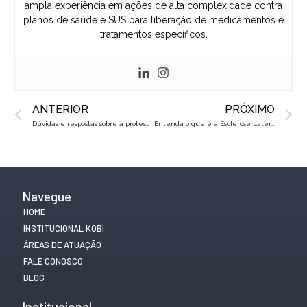
ampla experiência em ações de alta complexidade contra
planos de saúde e SUS para liberação de medicamentos e
tratamentos específicos.
Prev
N
ANTERIOR
PRÓXIMO
Dúvidas e respostas sobre a prótese de quadril
Entenda o que é a Esclerose Lateral Amiotrófica (ELA)
Navegue
HOME
INSTITUCIONAL KOBI
ÁREAS DE ATUAÇÃO
FALE CONOSCO
BLOG
Institucional