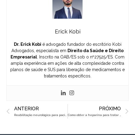
Erick Kobi
Dr. Erick Kobi
é advogado fundador do escritório Kobi
Advogados, especialista em
Direito da Saúde e Direito
Empresarial
. Inscrito na OAB/ES sob o nº27525/ES. Com
ampla experiência em ações de alta complexidade contra
planos de saúde e SUS para liberação de medicamentos e
tratamentos específicos.
Prev
N
ANTERIOR
PRÓXIMO
Reabilitação neurológica para pacientes com Esclerose Múltipla: o que o plano deve cobrir?
Como obter a heparina para tratar trombofilia durante a gravidez