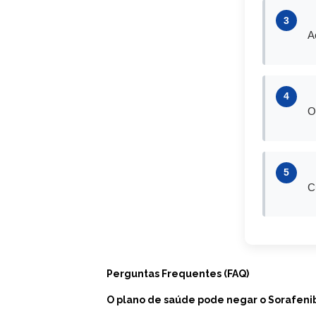
3
A
4
O
5
C
Perguntas Frequentes (FAQ)
O plano de saúde pode negar o Sorafeni