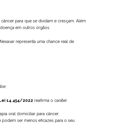
do câncer para que se dividam e cresçam. Além
a doença em outros órgãos.
Nexavar representa uma chance real de
ibe:
Lei 14.454/2022
reafirma o caráter
ia oral domiciliar para câncer.
que podem ser menos eficazes para o seu