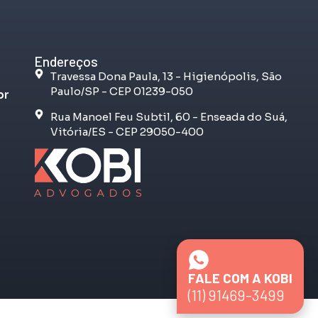
Endereços
Travessa Dona Paula, 13 - Higienópolis, São
Paulo/SP - CEP 01239-050
br
Rua Manoel Feu Subtil, 60 - Enseada do Suá,
Vitória/ES - CEP 29050-400
FALE COM A KOBI
(11) 91469-3499