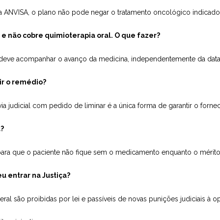
a ANVISA, o plano não pode negar o tratamento oncológico indicado
e não cobre quimioterapia oral. O que fazer?
 deve acompanhar o avanço da medicina, independentemente da data 
ir o remédio?
via judicial com pedido de liminar é a única forma de garantir o for
l?
 para que o paciente não fique sem o medicamento enquanto o mérito 
u entrar na Justiça?
al são proibidas por lei e passíveis de novas punições judiciais à o