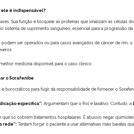
 ele é indispensável?
nases. Sua função é bloquear as proteínas que sinalizam às células 
rio sistema de suprimento sanguíneo, essencial para a progressão d
o podem ser operados ou para casos avançados de câncer de rim, o 
everos.
elhor medicina disponível para o caso clínico.
ar o Sorafenibe
 e burocráticos para fugir da responsabilidade de fornecer o Sorafen
dicação específica”:
Argumentam que o Rol é taxativo. Contudo, a
 que só cobrem tratamentos hospitalares. É abusivo negar quimioterap
a rede”:
Tentam forçar o paciente a usar alternativas mais baratas 