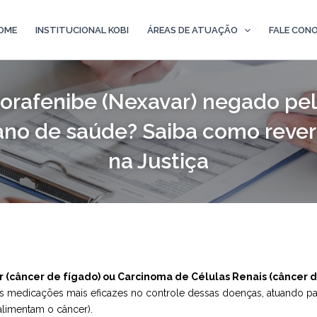
OME
INSTITUCIONAL KOBI
ÁREAS DE ATUAÇÃO
FALE CON
orafenibe (Nexavar) negado pe
ano de saúde? Saiba como rever
na Justiça
(câncer de fígado) ou Carcinoma de Células Renais (câncer d
 medicações mais eficazes no controle dessas doenças, atuando par
limentam o câncer).