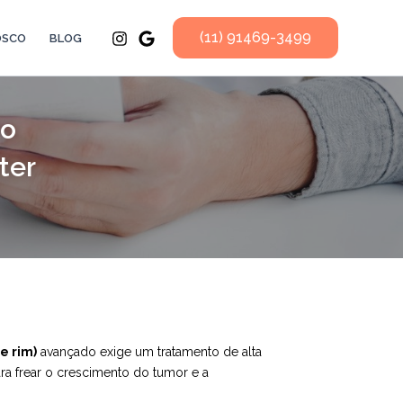
(11) 91469-3499
OSCO
BLOG
lo
ter
e rim)
avançado exige um tratamento de alta
a frear o crescimento do tumor e a