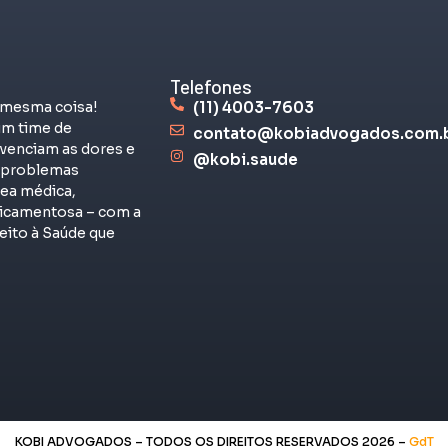
Telefones
 mesma coisa!
(11) 4003-7603
m time de
contato@kobiadvogados.com.
venciam as dores e
@kobi.saude
s problemas
rea médica,
dicamentosa – com a
eito à Saúde que
KOBI ADVOGADOS – TODOS OS DIREITOS RESERVADOS 2026 –
GdT