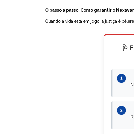
O passo a passo: Como garantir o Nexava
Quando a vida está em jogo, a justiça é céle
🩺 F
1
N
2
R