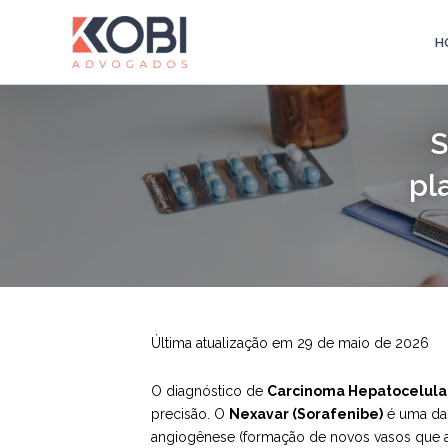
Ir
para
H
Kobi Advogados
o
conteúdo
S
pl
Última atualização em 29 de maio de 2026
O diagnóstico de
Carcinoma Hepatocelular 
precisão. O
Nexavar (Sorafenibe)
é uma das
angiogênese (formação de novos vasos que a