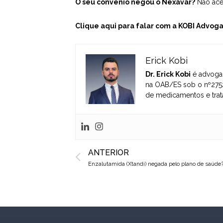
O seu convênio negou o Nexavar?
Não acei
Clique aqui para falar com a KOBI Advog
Erick Kobi
Dr. Erick Kobi
é advogad
na OAB/ES sob o nº2752
de medicamentos e trat
Prev
ANTERIOR
Enzalutamida (Xtandi) negada pelo plano de saúde?