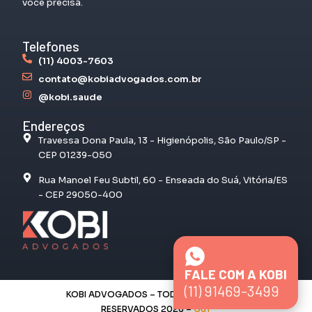
você precisa.
Telefones
(11) 4003-7603
contato@kobiadvogados.com.br
@kobi.saude
Endereços
Travessa Dona Paula, 13 - Higienópolis, São Paulo/SP -
CEP 01239-050
Rua Manoel Feu Subtil, 60 - Enseada do Suá, Vitória/ES
- CEP 29050-400
FALE COM A KOBI
(11) 91469-3499
KOBI ADVOGADOS – TODOS OS DIREITOS
RESERVADOS 2026 –
GdT