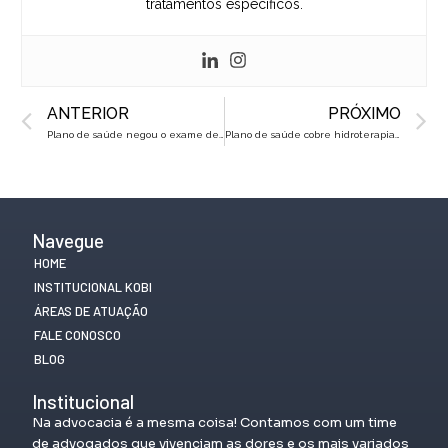
tratamentos específicos.
Prev
N
ANTERIOR
PRÓXIMO
Plano de saúde negou o exame de Exoma? Veja o que fazer!
Plano de saúde cobre hidroterapia? Descubra seus direitos!
Navegue
HOME
INSTITUCIONAL KOBI
ÁREAS DE ATUAÇÃO
FALE CONOSCO
BLOG
Institucional
Na advocacia é a mesma coisa! Contamos com um time
de advogados que vivenciam as dores e os mais variados