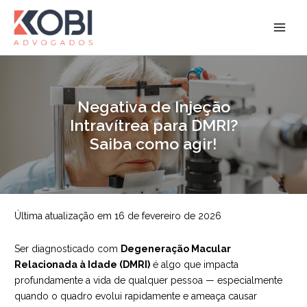
Ir
para
Kobi Advogados
o
conteúdo
Negativa de Injeção
Intravítrea para DMRI?
Saiba como agir!
Última atualização em 16 de fevereiro de 2026
Ser diagnosticado com
Degeneração Macular
Relacionada à Idade (DMRI)
é algo que impacta
profundamente a vida de qualquer pessoa — especialmente
quando o quadro evolui rapidamente e ameaça causar