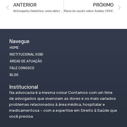
Prev
N
ANTERIOR
PRÓXIMO
Retinopatia Diabética: como obter o tratamento pelo plano
Plano de saúde cobre fraldas, CPAP ou cadeira de rodas? Veja seus direitos!
Navegue
HOME
INSTITUCIONAL KOBI
ÁREAS DE ATUAÇÃO
FALE CONOSCO
BLOG
Institucional
Na advocacia é a mesma coisa! Contamos com um time
de advogados que vivenciam as dores e os mais variados
problemas relacionados à área médica, hospitalar e
medicamentosa – com a expertise em Direito à Saúde que
você precisa.