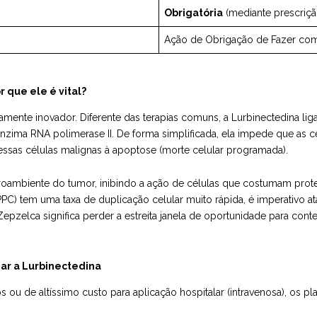
Obrigatória
(mediante prescriç
Ação de Obrigação de Fazer com
 que ele é vital?
tamente inovador. Diferente das terapias comuns, a Lurbinectedina l
nzima RNA polimerase II. De forma simplificada, ela impede que as c
 essas células malignas à apoptose (morte celular programada).
roambiente do tumor, inibindo a ação de células que costumam prot
C) tem uma taxa de duplicação celular muito rápida, é imperativo a
o Zepzelca significa perder a estreita janela de oportunidade para con
ar a Lurbinectedina
 de altíssimo custo para aplicação hospitalar (intravenosa), os pla