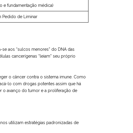
ão e fundamentação médica)
 Pedido de Liminar
iga-se aos “sulcos menores” do DNA das
élulas cancerígenas “leiam” seu próprio
eger o câncer contra o sistema imune. Como
tacá-lo com drogas potentes assim que há
ter o avanço do tumor e a proliferação de
nos utilizam estratégias padronizadas de