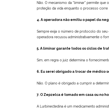
Não. O mecanismo da “liminar” permite que o 
proteção da vida enquanto o processo corre
4. A operadora não emitiu o papel da ne
Sempre exija o número de protocolo do seu co
operadora recusou administrativamente o for
5. A liminar garante todos os ciclos de t
Sim, em regra o juiz determina o fornecimen
6. Eu serei obrigado a trocar de médico se
Não. O plano é obrigado a cumprir a determin
7. O Zepzelca é tomado em casa ou no ho
A Lurbinectedina é um medicamento administra