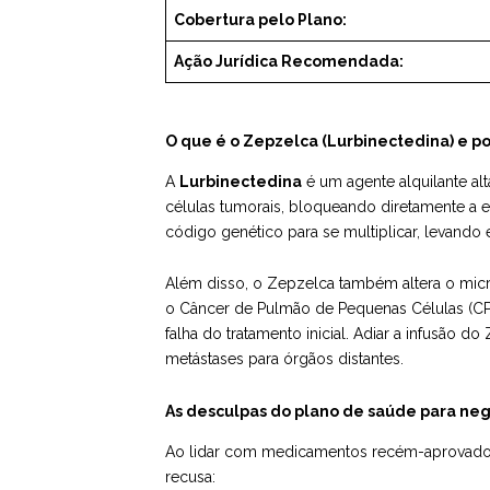
Cobertura pelo Plano:
Ação Jurídica Recomendada:
O que é o Zepzelca (Lurbinectedina) e por
A
Lurbinectedina
é um agente alquilante al
células tumorais, bloqueando diretamente a e
código genético para se multiplicar, levando
Além disso, o Zepzelca também altera o mic
o Câncer de Pulmão de Pequenas Células (CPP
falha do tratamento inicial. Adiar a infusão d
metástases para órgãos distantes.
As desculpas do plano de saúde para neg
Ao lidar com medicamentos recém-aprovados ou
recusa: