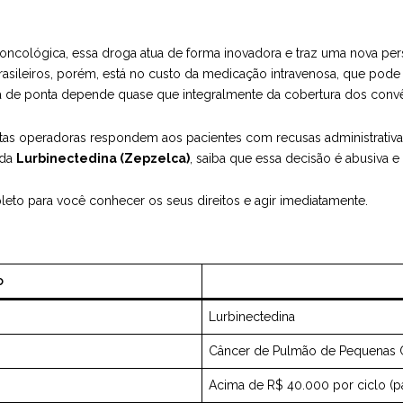
cológica, essa droga atua de forma inovadora e traz uma nova pers
rasileiros, porém, está no custo da medicação intravenosa, que pode 
ia de ponta depende quase que integralmente da cobertura dos conv
tas operadoras respondem aos pacientes com recusas administrativa
 da
Lurbinectedina (Zepzelca)
, saiba que essa decisão é abusiva e
eto para você conhecer os seus direitos e agir imediatamente.
o
Lurbinectedina
Câncer de Pulmão de Pequenas Cé
Acima de R$ 40.000 por ciclo (pa