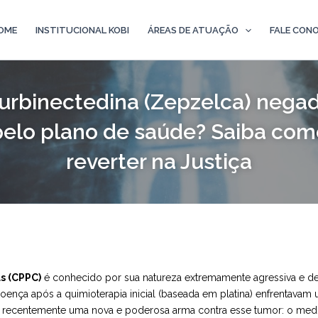
OME
INSTITUCIONAL KOBI
ÁREAS DE ATUAÇÃO
FALE CON
urbinectedina (Zepzelca) nega
pelo plano de saúde? Saiba com
reverter na Justiça
s (CPPC)
é conhecido por sua natureza extremamente agressiva e de 
ença após a quimioterapia inicial (baseada em platina) enfrentava
gou recentemente uma nova e poderosa arma contra esse tumor: o me