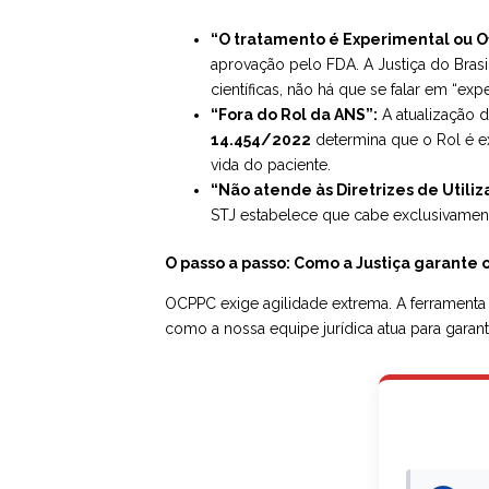
“O tratamento é Experimental ou Of
aprovação pelo FDA. A Justiça do Bras
científicas, não há que se falar em “exp
“Fora do Rol da ANS”:
A atualização d
14.454/2022
determina que o Rol é exe
vida do paciente.
“Não atende às Diretrizes de Utiliz
STJ estabelece que cabe exclusivamente
O passo a passo: Como a Justiça garante o
OCPPC exige agilidade extrema. A ferramenta
como a nossa equipe jurídica atua para garanti