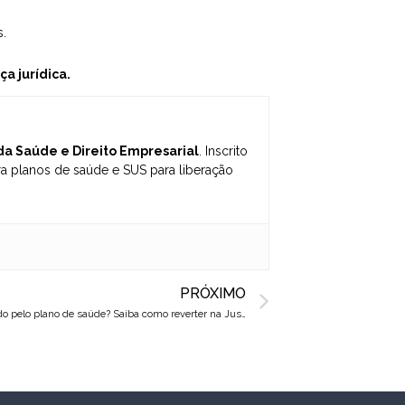
.
a jurídica.
 da Saúde e Direito Empresarial
. Inscrito
 planos de saúde e SUS para liberação
Next
PRÓXIMO
Sacituzumabe govitecana (Trodelvy) negado pelo plano de saúde? Saiba como reverter na Justiça