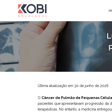
Ir
para
H
Kobi Advogados
o
conteúdo
L
Última atualização em 30 de junho de 2026
O
Câncer de Pulmão de Pequenas Célula
pacientes que apresentavam progressão da do
terapêuticas. No entanto, a medicina entre