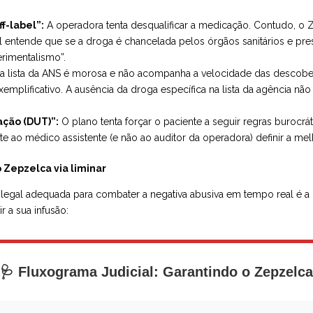
f-label”:
A operadora tenta desqualificar a medicação. Contudo, o Z
il entende que se a droga é chancelada pelos órgãos sanitários e p
erimentalismo”.
a lista da ANS é morosa e não acompanha a velocidade das descober
mplificativo. A ausência da droga específica na lista da agência não
ação (DUT)”:
O plano tenta forçar o paciente a seguir regras burocrát
 ao médico assistente (e não ao auditor da operadora) definir a mel
 Zepzelca via liminar
 legal adequada para combater a negativa abusiva em tempo real é a
r a sua infusão:
🩺 Fluxograma Judicial: Garantindo o Zepzelca