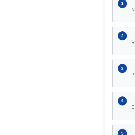
1
N
2
R
3
P
4
E
5