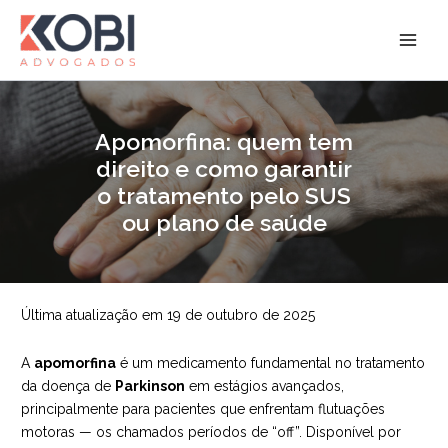
Ir
para
Kobi Advogados
o
conteúdo
Apomorfina: quem tem
direito e como garantir
o tratamento pelo SUS
ou plano de saúde
Última atualização em 19 de outubro de 2025
A
apomorfina
é um medicamento fundamental no tratamento
da doença de
Parkinson
em estágios avançados,
principalmente para pacientes que enfrentam flutuações
motoras — os chamados períodos de “off”. Disponível por