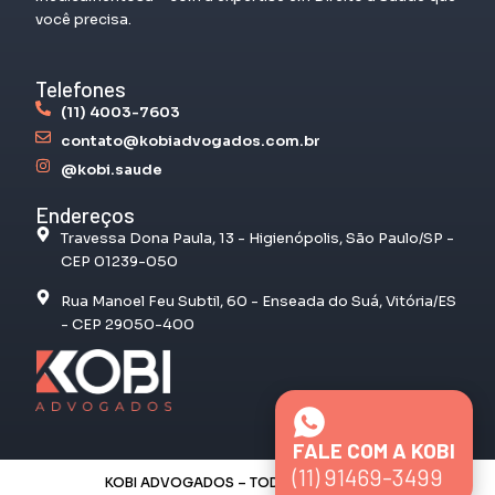
você precisa.
Telefones
(11) 4003-7603
contato@kobiadvogados.com.br
@kobi.saude
Endereços
Travessa Dona Paula, 13 - Higienópolis, São Paulo/SP -
CEP 01239-050
Rua Manoel Feu Subtil, 60 - Enseada do Suá, Vitória/ES
- CEP 29050-400
FALE COM A KOBI
(11) 91469-3499
KOBI ADVOGADOS – TODOS OS DIREITOS