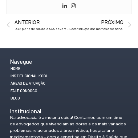
Prev
N
ANTERIOR
PRÓXIMO
DBS: plano de saúde e SUS devem cobrir a cirurgia?
Reconstrução das mamas após câncer: SUS e plano devem cobrir?
Navegue
HOME
INSTITUCIONAL KOBI
ÁREAS DE ATUAÇÃO
FALE CONOSCO
BLOG
Institucional
Na advocacia é a mesma coisa! Contamos com um time
de advogados que vivenciam as dores e os mais variados
problemas relacionados à área médica, hospitalar e
medicamentosa – com a expertise em Direito à Saúde que